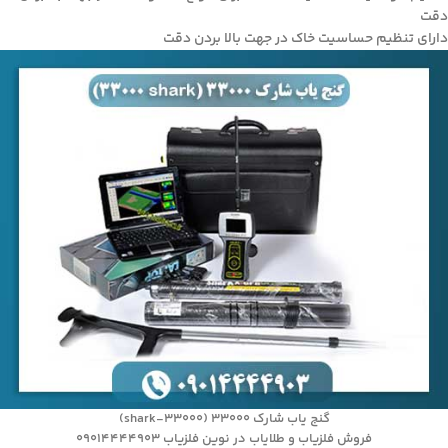
دقت
دارای تنظیم حساسیت خاک در جهت بالا بردن دقت
گنج یاب شارک ۳۳۰۰۰ (shark-33000)
فروش فلزیاب و طلایاب در نوین فلزیاب 09014444903