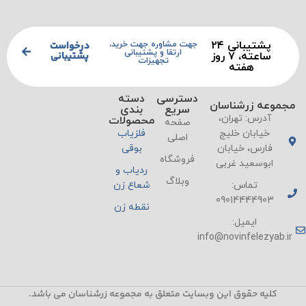
پشتیبانی ۲۴
درخواست
جهت مشاوره جهت خرید،
ارتقا و پشتیبانی
پشتیبانی
ساعته، ۷ روز
تجهیزات
هفته
دسترسی
دسته
مجموعه زرشناسان
سریع
بندی
آدرس: تهران،
محصولات
صفحه
خیابان خلیج
فلزیاب
اصلی
فارس، خیابان
بوقی
فروشگاه
ابوسعید غربی
ردیاب و
وبلاگ
تماس:
شعاع زن
09014444903
نقطه زن
ایمیل:
info@novinfelezyab.ir
کلیه حقوق این وبسایت متعلق به مجموعه زرشناسان می باشد.