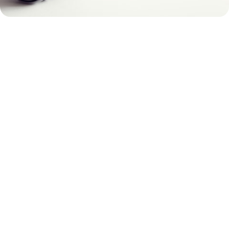
پشتیبانی 24 ساعته ، 7 روز هفته
تماس : 09014444903