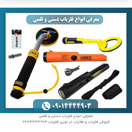
معرفی انواع فلزیاب دستی و قلمی
فروش فلزیاب و طلایاب در نوین فلزیاب 09014444903