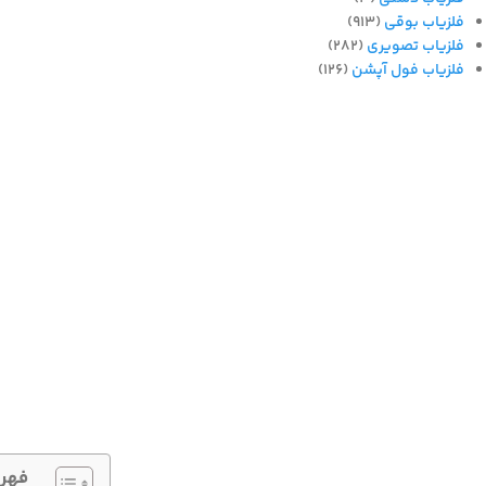
فلزیاب بوقی
(913)
فلزیاب تصویری
(282)
فلزیاب فول آپشن
(126)
فهر