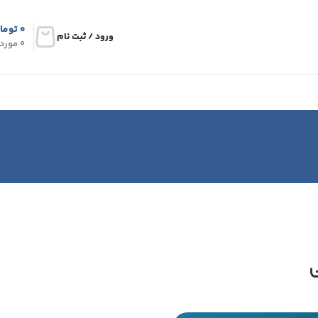
۰
توما
ورود / ثبت نام
0
مورد
ی