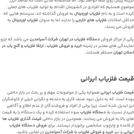
گزینه پیش روی شما خواهد بود. اما متاسفانه مدتی است که شاهد این
موضوع هستیم که افرادی در کشورمان اقدام به تولید فلزیاب های جعلی
کرده است و به نام
فلزیاب اورجینال
به فروش گذاشته اند. سیستم هایی که
حداقل امکانات
فلزیاب های خارجی
را ندارند اما به عنوان
فلزیاب اورجینال
به
فروش می رسند.
یکی از مراکز فروش
دستگاه فلزیاب در تهران شرکت آسیامدرن
می باشد که جزو
نمایندگی های معتبر در زمینه
خرید و فروش فلزیاب ، ارتقا فلزیاب و گنج یاب در
استان تهران
مستقر هستند.
قیمت فلزیاب ایرانی
قیمت فلزیاب ایرانی
همواره یکی از موضوعات مهم و پر بحث در بازار داخلی
بوده است. که به دلیل نبود صنف کاری به دغدغه و نگرانی خیلی از کاوشگران
نیز تبدیل شده است. زیرا برخی از افراد و فروشندگان از عدم اطلاع و آگاهی
خریدار نسبت به
دستگاه فلزیاب
سوء استفاده کرده و یک دستگاه را به قیمت
های بالا به فروش می رسانند. همچنین در بازار داخلی
قیمت گذاری فلزیاب ها
از قاعده و چارچوب مشخصی برخوردار نیستند. برای
فروش دستگاه فلزیاب
ایرانی
و نیز
خرید و فروش فلزیاب با شرکت آسیامدرن
در تماس باشید.