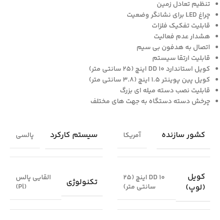
تنظیم تعادل زمین
چراغ LED برای نشانگر وضعیت
قابلیت تفکیک فلزات
هشدار عدم فعالیت
اتصال به هدفون بی سیم
قابلیت ارتقا سیستم
کویل استاندارد 10 DD اینچ (25 سانتی متر)
کویل پین پوینتر 1.5 اینچ (3.8 سانتی متر)
قابلیت نصب دسته میله ای بزرگ
چرخش دسته دستگاه به جهت های مختلف
کشور سازنده
سیستم کارکرد
آمریکا
پالسی
کویل
10 DD اینچ (25
القایی پالس
تکنولوژی
(لوپ)
سانتی متر)
(Pl)