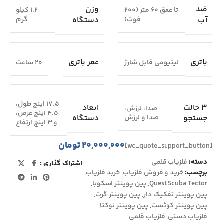
ضد
وزن
تا عمق 60 متر (200
1.2 کیلو
آب
دستگاه
فوت)
گرم
باتری
عمر باتری
لیتیومی قابل شارژ
20 ساعت
17.5 اینچ طول،
3 حالت
ابعاد
صدا، لرزش،
4.5 اینچ عرض،
جستجو
دستگاه
صدا و لرزش
و 3 اینچ ارتفاع
۲۰,۰۰۰,۰۰۰
تومان
[wc_quote_support_button]
دسته:
فلزیاب قلمی
اشتراک گذاری :
برچسب:
خرید و فروش فلزیاب
,
خرید فلزیاب
,
Quest Scuba Tector
,
پین پوینتر اسکوبا
,
پین پوینتر تفکیک دار
,
پین پوینتر گرت
,
پین پوینتر کوئست
,
پین پوینتر نوکتا
,
فلزیاب دستی
,
فلزیاب قلمی