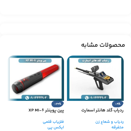
محصولات مشابه
پین
-20%
-9%
ردیاب گلد هانتر اسمارت
پین پوینتر 6-XP MI
فلز
متف
ردیاب و شعاع زن
فلزیاب قلمی
۰۰۰
متفرقه
ایکس پی