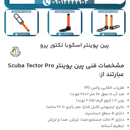
پین پوینتر اسکوبا تکتور پرو
مشخصات فنی پین پوینتر Scuba Tector Pro
عبارتند از:
فلزیاب القایی پالس (Pl)
ضد آب تا عمق 60 متر (200 فوت)
وزن 1.2 کیلو گرم (2.65 ئوند)
باتری لیتیومی قابل شارژ، عمر باتری تا 20 ساعت
دارای 5 سطح حساسیت
دارای 3 حالت جستجو:صدا، لرزش، صدا و لرزش
تنظیم آستانه