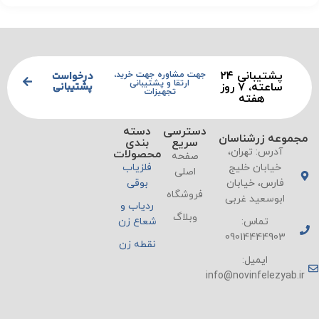
پشتیبانی ۲۴
درخواست
جهت مشاوره جهت خرید،
ارتقا و پشتیبانی
پشتیبانی
ساعته، ۷ روز
تجهیزات
هفته
دسترسی
دسته
مجموعه زرشناسان
سریع
بندی
آدرس: تهران،
محصولات
صفحه
خیابان خلیج
فلزیاب
اصلی
فارس، خیابان
بوقی
فروشگاه
ابوسعید غربی
ردیاب و
وبلاگ
تماس:
شعاع زن
09014444903
نقطه زن
ایمیل:
info@novinfelezyab.ir