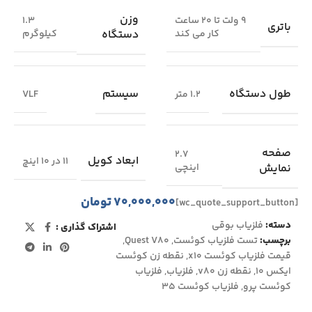
وزن
9 ولت تا 20 ساعت
1.3
باتری
دستگاه
کار می کند
کیلوگرم
طول دستگاه
سیستم
1.2 متر
VLF
صفحه
۲.۷
ابعاد کویل
۱۱ در ۱۰ اینچ
نمایش
اینچی
۷۰,۰۰۰,۰۰۰
تومان
[wc_quote_support_button]
دسته:
فلزیاب بوقی
اشتراک گذاری :
برچسب:
تست فلزیاب کوئست
,
Quest V80
,
قیمت فلزیاب کوئست x10
,
نقطه زن کوئست
ایکس ۱۰
,
نقطه زن v80
,
فلزیاب
,
فلزیاب
کوئست پرو
,
فلزیاب کوئست ۳۵