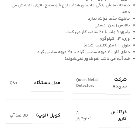
صفحه نمایش:رنگی که عمق هدف، نوع فلز، سطح باتری را نمایش می
دهد.
قابلیت حذف ذرات: ندارد
بالانس زمین: دستی
باتری: 9 ولت تا 20 ساعت کار می کند.
وزن: 1.3 کیلوگرم
طول: 1.2 متر (تنظیم شده)
دمای کار: -7 درجه سانتی گراد تا 40 درجه سانتی گراد
ضد آب: می باشد (غوطه‌ور نمی‌شوند)
شرکت
Quest Metal
مدل دستگاه
Q80
سازنده
Detectors
فرکانس
8
کویل (لوپ)
DD ضد آب
کاری
کیلوهرتز