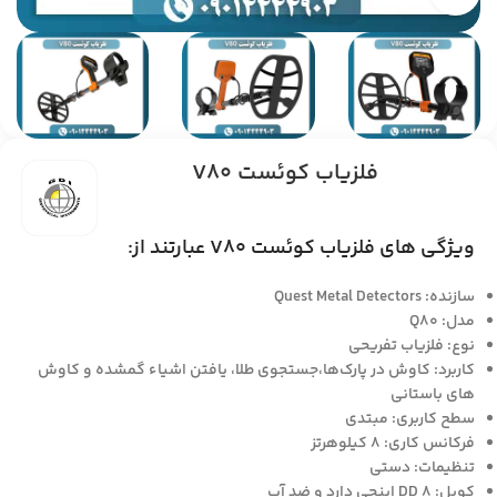
فلزیاب کوئست V80
ویژگی های فلزیاب کوئست V80 عبارتند از:
سازنده: Quest Metal Detectors
مدل: Q80
نوع: فلزیاب تفریحی
کاربرد: کاوش در پارک‌ها،جستجوی طلا، یافتن اشیاء گمشده و کاوش
های باستانی
سطح کاربری: مبتدی
فرکانس کاری: 8 کیلوهرتز
تنظیمات: دستی
کویل: DD 8 اینچی دارد و ضد آب