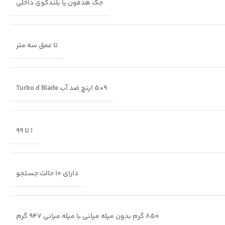
جک هدفون یا بلندگوی داخلی
تا عمق سه متر
9*5 اینچ ضد آب Turbo d Blade
1 تا 99
دارای 10 حالت جستجو
850 گرم بدون میله میانی با میله میانی 947 گرم