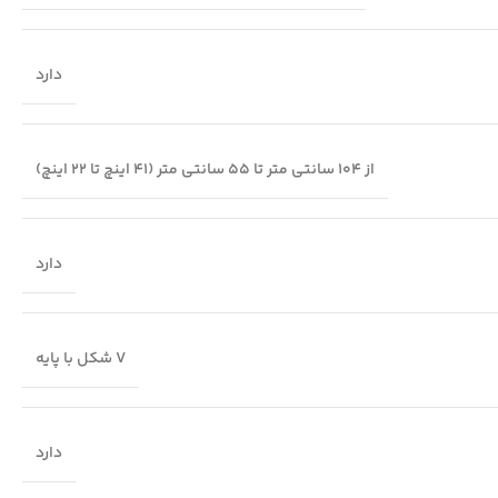
دارد
از 104 سانتی متر تا 55 سانتی متر (41 اینچ تا 22 اینچ)
دارد
V شکل با پایه
دارد