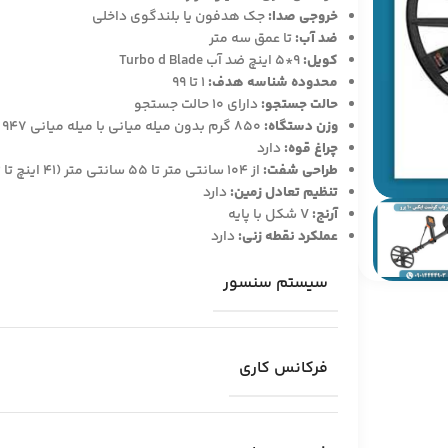
خروجی صدا:
جک هدفون یا بلندگوی داخلی
ضد آب:
تا عمق سه متر
کویل:
9*5 اینچ ضد آب Turbo d Blade
محدوده شناسه هدف:
1 تا 99
حالت جستجو:
دارای 10 حالت جستجو
وزن دستگاه:
850 گرم بدون میله میانی با میله میانی 947 گرم
چراغ قوه:
دارد
طراحی شفت:
از 104 سانتی متر تا 55 سانتی متر (41 اینچ تا 22 اینچ)
تنظیم تعادل زمین:
دارد
آرنج:
V شکل با پایه
عملکرد نقطه زنی:
دارد
سیستم سنسور
فرکانس کاری