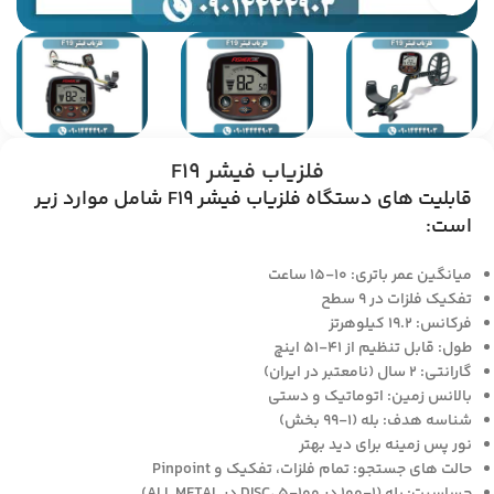
فلزیاب فیشر F19
قابلیت های دستگاه فلزیاب فیشر F19 شامل موارد زیر
است:
میانگین عمر باتری: 10-15 ساعت
تفکیک فلزات در 9 سطح
فرکانس: 19.2 کیلوهرتز
طول: قابل تنظیم از 41-51 اینچ
گارانتی: 2 سال (نامعتبر در ایران)
بالانس زمین: اتوماتیک و دستی
شناسه هدف: بله (1-99 بخش)
نور پس زمینه برای دید بهتر
حالت های جستجو: تمام فلزات، تفکیک و Pinpoint
حساسیت: بله (1-100 در DISC، 5-100 در ALL METAL)