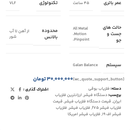
عمر باتری
تکنولوژی
45 ساعت
VLF
حالت های
All Metal
محدوده
از آهن تا آب
جست و
،Motion
بالانس
شور
،Pinpoint
جو
سیستم
Galan Balance
۳۰,۰۰۰,۰۰۰
تومان
[wc_quote_support_button]
دسته:
فلزیاب بوقی
اشتراک گذاری :
برچسب:
دستگاه فیشر
,
ارزانترین فلزیاب
ایران
,
قیمت دستگاه فلزیاب فیشر
,
قیمت
فلزیاب فیشر f75
,
فلزیاب فیشر
,
فلزیاب
فیشر اف 19
,
فلزیاب فیشر امریکا