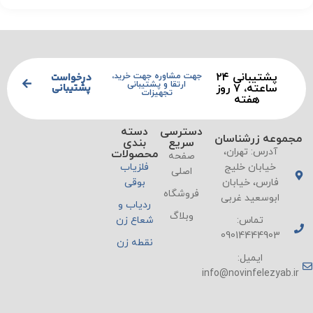
پشتیبانی ۲۴
درخواست
جهت مشاوره جهت خرید،
ارتقا و پشتیبانی
پشتیبانی
ساعته، ۷ روز
تجهیزات
هفته
دسترسی
دسته
مجموعه زرشناسان
سریع
بندی
آدرس: تهران،
محصولات
صفحه
خیابان خلیج
فلزیاب
اصلی
فارس، خیابان
بوقی
فروشگاه
ابوسعید غربی
ردیاب و
وبلاگ
تماس:
شعاع زن
09014444903
نقطه زن
ایمیل:
info@novinfelezyab.ir