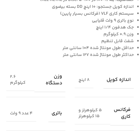
اندازه کویل جستجو: 10 اینچ DD بسته بیضوی
سیستم کاری VLF (فرکانس بسیار پایین)
نوع باتری 9 ولت قلیایی
جک هدفون 1/4 اینچ
وزن 0.9 کیلوگرم
شفت قابل تنظیم
حداقل طول مونتاژ شده 104 سانتی متر
حداکثر طول مونتاژ شده 127 سانتی متر
وزن
2.6
اندازه کویل
8 اینچ
دستگاه
کیلوگرم
فرکانس
5 کیلوهرتز و
باتری
4 عدد 9 ولت
کاری
15 کیلوهرتز