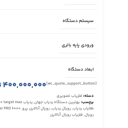
سیستم دستگاه
ورودی پایه باتری
ابعاد دستگاه
۴۰۰,۰۰۰,۰۰۰
ت
[wc_quote_support_button]
دسته:
فلزیاب تصویری
برچسب:
بهترین دستگاه ردیاب جهان
,
ردیاب br 50 target max
طلایاب ردیاب
,
رویال ردیاب
,
رویال آنالایزر پرو
,
er PRO 6000
رویال
,
فلزیاب رویال آنالایزر