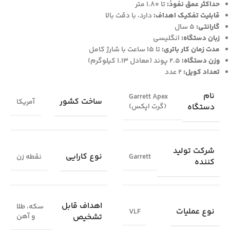
حداکثر عمق نفوذ:
تا 1.80 متر
قابلیت تفکیک اهداف:
دارد، با دقت بالا
گارانتی:
۵ سال
زبان دستگاه:
انگلیسی
مدت زمان کار باتری:
تا ۱۵ ساعت با شارژ کامل
وزن دستگاه:
۲.۵ پوند (معادل ۱.۱۳ کیلوگرم)
تعداد کویل:
۲ عدد
نام
Garrett Apex
ساخت کشور
آمریکا
دستگاه
(گرت اپکس)
شرکت تولید
نوع کارایی
Garrett
نقطه زن
کننده
اهداف قابل
سکه، طلا
نوع عملیات
VLF
تشخیص
و آهن