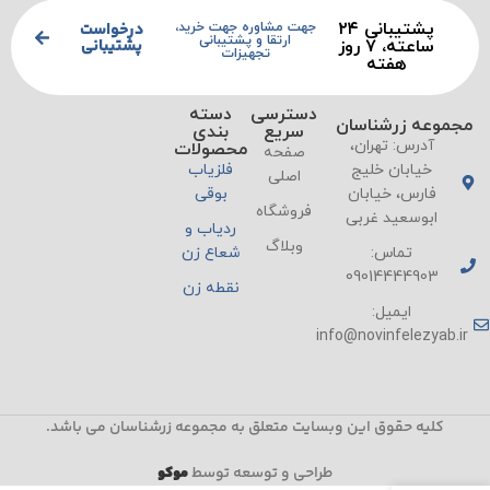
پشتیبانی ۲۴
درخواست
جهت مشاوره جهت خرید،
ارتقا و پشتیبانی
پشتیبانی
ساعته، ۷ روز
تجهیزات
هفته
دسترسی
دسته
مجموعه زرشناسان
سریع
بندی
آدرس: تهران،
محصولات
صفحه
خیابان خلیج
فلزیاب
اصلی
فارس، خیابان
بوقی
فروشگاه
ابوسعید غربی
ردیاب و
وبلاگ
تماس:
شعاع زن
09014444903
نقطه زن
ایمیل:
info@novinfelezyab.ir
کلیه حقوق این وبسایت متعلق به مجموعه زرشناسان می باشد.
طراحی و توسعه توسط
موکو