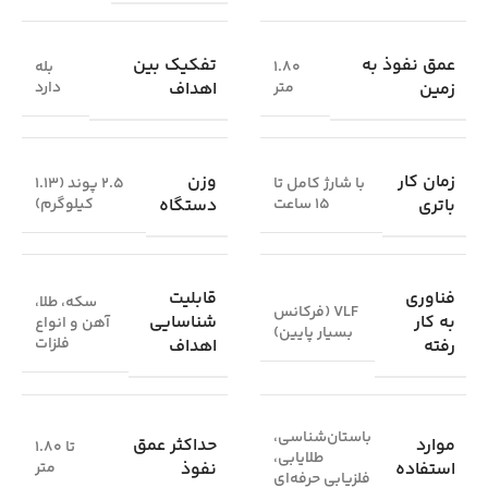
عمق نفوذ به
تفکیک بین
1.80
بله
زمین
اهداف
متر
دارد
زمان کار
وزن
با شارژ کامل تا
2.5 پوند (1.13
باتری
دستگاه
15 ساعت
کیلوگرم)
فناوری
قابلیت
سکه، طلا،
VLF (فرکانس
به کار
شناسایی
آهن و انواع
بسیار پایین)
فلزات
رفته
اهداف
باستان‌شناسی،
موارد
حداکثر عمق
تا 1.80
طلایابی،
استفاده
نفوذ
متر
فلزیابی حرفه‌ای