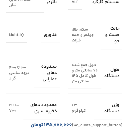
سیستم کارکرد
باتری
VLF
شارژ
حالت
سکه، طلا،
جست و
فناوری
جواهر و همه
Multi-IQ
فلزات
جو
طول جمع شده
محدوده
-10 تا +40
طول
76 سانتی متر و
دمای
درجه سانتی
دستگاه
طول کامل 145
گراد
عملیاتی
سانتی متر
وزن
محدوده دمای
1.3
-20 تا
دستگاه
ذخیره سازی
کیلوگرم
+70
۱۳۵,۰۰۰,۰۰۰
تومان
[wc_quote_support_button]