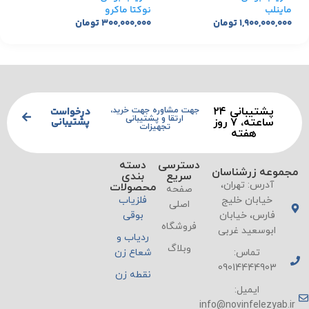
ماینلب
نوکتا ماکرو
نوک
۱,۹۰۰,۰۰۰,۰۰۰
تومان
۳۰۰,۰۰۰,۰۰۰
تومان
۰۰۰
پشتیبانی ۲۴
درخواست
جهت مشاوره جهت خرید،
ارتقا و پشتیبانی
پشتیبانی
ساعته، ۷ روز
تجهیزات
هفته
دسترسی
دسته
مجموعه زرشناسان
سریع
بندی
آدرس: تهران،
محصولات
صفحه
خیابان خلیج
فلزیاب
اصلی
فارس، خیابان
بوقی
فروشگاه
ابوسعید غربی
ردیاب و
وبلاگ
تماس:
شعاع زن
09014444903
نقطه زن
ایمیل:
info@novinfelezyab.ir