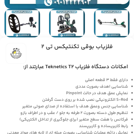
فلزیاب بوقی تکنتیکس تی 2
امکانات دستگاه فلزیاب Teknetics T2 عبارتند از:
دارای فقط 3 قطعه اصلی
شناسایی اهدف بصورت عددی
نمایش عمق هدف در حالت Pinpoint
S-Rod الکترونیکی نصب شده بر روی دست گرفتن
شناسایی جنس وعمق هدف با استفاده از صدای صوتی متغیر
تنظیم طول دسته بصورت 2 طرفه به جلو / عقب و در اطراف بازو
فرکانس با هفت سطح متغیر (برای جلوگیری از تداخل الکتریکی)
رابط کاربریساده و کاربرپسند
نمایش دائم عملیات شناسایی بصورت میله ای از لایه های مواد معدنی