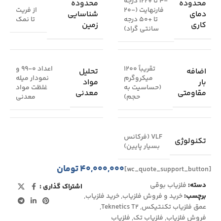
-4 تا +122 درجه
محدوده
محدوده
فارنهایت (-20
از فریت
دمای
شناسایی
تا +50 درجه
تا نمک
کاری
زمین
سانتی گراد)
تقریباً 1200
اعداد 0-99 و
اضافه
تحلیل
میکروگرم
نمودار میله
بار
مواد
(حساسیت به
غلظت مواد
مقاومتی
معدنی
حجم)
معدنی
VLF (فرکانس
تکنولوژی
بسیار پایین)
۴۰,۰۰۰,۰۰۰
تومان
[wc_quote_support_button]
دسته:
فلزیاب بوقی
اشتراک گذاری :
برچسب:
خرید و فروش فلزیاب
,
خرید فلزیاب
,
عمق فلزیاب تکنتیکس
,
Teknetics T2
,
فروش فلزیاب
,
فلزیاب تک
,
فلزیاب