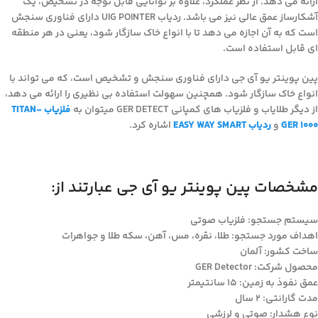
ارائه می دهد. از نظر عملکرد، علاوه بر توانایی قابل توجه در تشخیص، یک
آشکارساز عمق عالی نیز می باشد. ردیاب UIG POINTER دارای فناوری سنجش
است که به آن اجازه می دهد تا با انواع خاک سازگار شود، یعنی در هر منطقه
ای قابل استفاده است.
پین پوینتر یو آی جی دارای فناوری سنجش و تشخیص است، که می تواند با
انواع خاک سازگار شود. همچنین سهولت استفاده بی نظیری را ارائه می دهد،
از دیگر طلایاب و فلزیاب های کمپانی GER DETECT میتوان به
فلزیاب TITAN-
GER 1000
و
ردیاب EASY WAY SMART
اشاره کرد.
مشخصات پین پوینتر یو آی جی عبارتند از:
سیستم جستجو: فلزیاب صوتی
اهداف مورد جستجو: طلا، نقره، مس، آهن، سکه طلا و جواهرات
ساخت کشور: آلمان
محصول شرکت: GER Detector
عمق نفوذ به زمین: ۱۵ سانتیمتر
مدت گارانتی: ۲ سال
نوع هشدار: صوتی و لرزشی