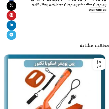
پین پوینتر pulse dive
پین پوینتر موبایل
پین پوینتر فلزجو
UIG POINTER
مطالب مشابه
10
آذر