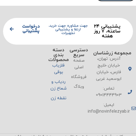
پشتیبانی ۲۴
درخواست
جهت مشاوره جهت خرید،
ارتقا و پشتیبانی
پشتیبانی
ساعته، ۷ روز
تجهیزات
هفته
دسترسی
دسته
مجموعه زرشناسان
سریع
بندی
آدرس: تهران،
محصولات
صفحه
خیابان خلیج
فلزیاب
اصلی
فارس، خیابان
بوقی
فروشگاه
ابوسعید غربی
ردیاب و
وبلاگ
تماس:
شعاع زن
09014444903
نقطه زن
ایمیل:
info@novinfelezyab.ir