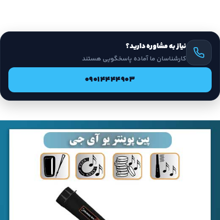
نیاز به مشاوره دارید؟
کارشناسان ما آماده پاسخگویی هستند
09014444903