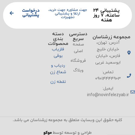
پشتیبانی ۲۴
درخواست
جهت مشاوره جهت خرید،
ارتقا و پشتیبانی
پشتیبانی
ساعته، ۷ روز
تجهیزات
هفته
دسترسی
دسته
مجموعه زرشناسان
سریع
بندی
آدرس: تهران،
محصولات
صفحه
خیابان خلیج
فلزیاب
اصلی
فارس، خیابان
بوقی
فروشگاه
ابوسعید غربی
ردیاب و
وبلاگ
تماس:
شعاع زن
09014444903
نقطه زن
ایمیل:
info@novinfelezyab.ir
کلیه حقوق این وبسایت متعلق به مجموعه زرشناسان می باشد.
طراحی و توسعه توسط
موکو