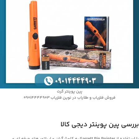
پین پوینتر گرت
فروش فلزیاب و طلایاب در نوین فلزیاب 09014444903
بررسی پین پوینتر دیجی کالا
با استفاده از Garrett Pin Pointer به کاوشگران و اپراتور های حرفه ای و