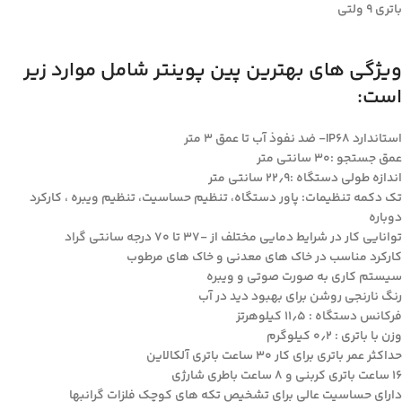
باتری ۹ ولتی
ویژگی های بهترین پین پوینتر شامل موارد زیر
است:
استاندارد IP68- ضد نفوذ آب تا عمق ۳ متر
عمق جستجو :۳۰ سانتی متر
اندازه طولی دستگاه :۲۲٫۹ سانتی متر
تک دکمه تنظیمات: پاور دستگاه، تنظیم حساسیت، تنظیم ویبره ، کارکرد
دوباره
توانایی کار در شرایط دمایی مختلف از -۳۷ تا ۷۰ درجه سانتی گراد
کارکرد مناسب در خاک های معدنی و خاک های مرطوب
سیستم کاری به صورت صوتی و ویبره
رنگ نارنجی روشن برای بهبود دید در آب
فرکانس دستگاه : ۱۱٫۵ کیلوهرتز
وزن با باتری : ۰٫۲ کیلوگرم
حداکثر عمر باتری برای کار ۳۰ ساعت باتری آلکالاین
۱۶ ساعت باتری کربنی و ۸ ساعت باطری شارژی
دارای حساسیت عالی برای تشخیص تکه های کوچک فلزات گرانبها