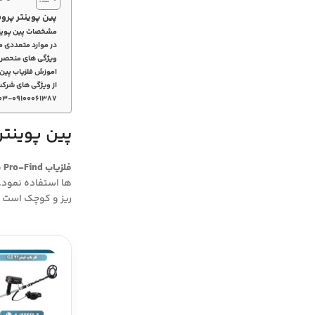
پین پوینتر پروف
مشخصات پین پوینتر پروفایند 35
در موارد متعددی م
ویژگی های منحصر به 
اموزش فلزیاب پین پ
از ویژگی های شرکت
۰۳-۰۹۱۰۰۰۶۱۳۸۷
پین پوینتر
فلزیاب Pro-Find ماینلب
ها استفاده نمود. بسیار
ریز و کوچک است .