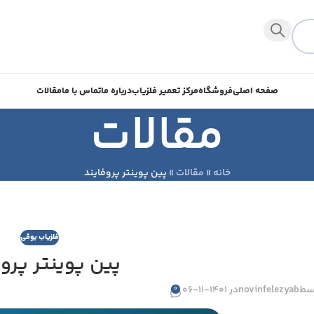
صفحه اصلی
فروشگاه
مرکز تعمیر فلزیاب
درباره ما
تماس با ما
مقالات
مقالات
خانه
»
مقالات
»
پین پوینتر پروفایند
فلزیاب بوقی
پین پوینتر پروف
سط
novinfelezyab
در 1401-11-06
0