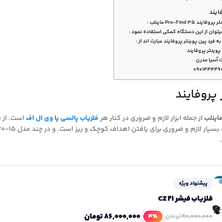
ایند
Pro-Find  ماینلب :
یتوان از این دستگاه کمکی استفاده نمود :
فرد پین پوینتر پروفایند عبارت اند از :
وینتر پروفایند
 آسیا مدرن
۰۹۰۱۴۴۴۴۹
 پروفایند
از جمله ابزار لازم و ضروری در کنار هر
فلزیاب پالسی
یا
وی ال اف
است. از
پ
 لازم و ضروری برای یافتن اهداف کوچک و ریز است. و در چند مدل 15-20-25-35 نقطه می باشد.
پیشنهاد ویژه
فلزیاب فیشر CZ 21
۸۶,۰۰۰,۰۰۰
تومان
4٪
۹۰,۰۰۰,۰۰۰
تومان