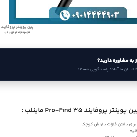
پین پوینتر پروفایند
09014444903
ز به مشاوره دارید؟
شناسان ما آماده پاسخگویی هستند
پروفایند Pro-Find 35 ماینلب :
ا برای یافتن فلزات باارزش کوچک
ظیم