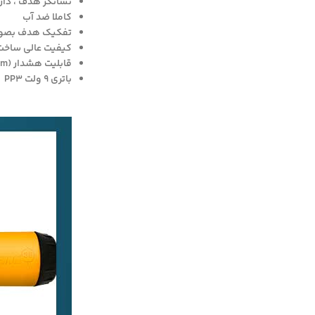
نشانگر هدف ، دارای 
کاملا ضد آب
تفکیک هدف بصورت
کیفیت عالی ساخت
قابلیت هشدار (lost alarm) در مواقع گم کردن دستگاه
باتری 9 ولت PP3