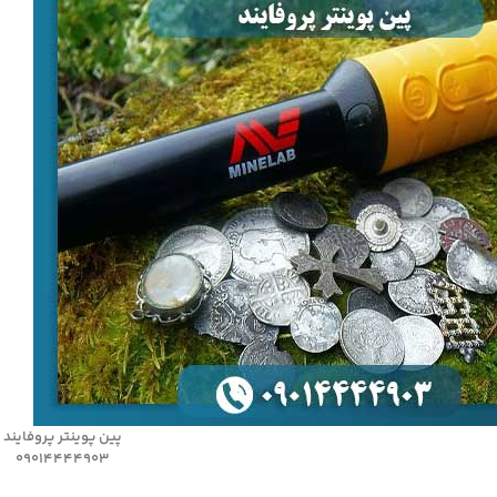
پین پوینتر پروفایند
09014444903