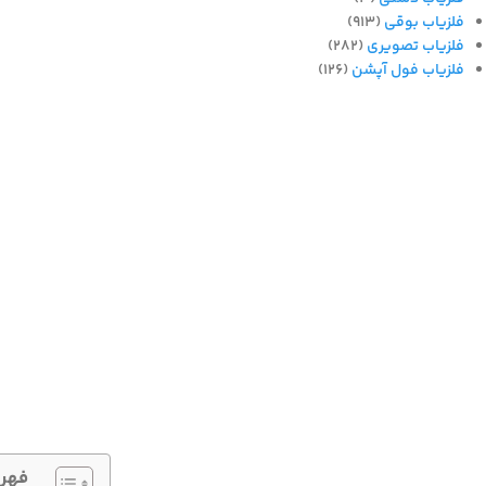
فلزیاب بوقی
(913)
فلزیاب تصویری
(282)
فلزیاب فول آپشن
(126)
فهر