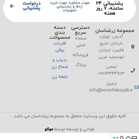
پشتیبانی ۲۴
درخواست
جهت مشاوره جهت خرید،
ارتقا و پشتیبانی
پشتیبانی
ساعته، ۷ روز
تجهیزات
هفته
دسترسی
دسته
مجموعه زرشناسان
سریع
بندی
آدرس: تهران،
محصولات
صفحه
خیابان خلیج
فلزیاب
اصلی
فارس، خیابان
بوقی
فروشگاه
ابوسعید غربی
ردیاب و
وبلاگ
تماس:
شعاع زن
09014444903
نقطه زن
ایمیل:
info@novinfelezyab.ir
کلیه حقوق این وبسایت متعلق به مجموعه زرشناسان می باشد.
طراحی و توسعه توسط
موکو