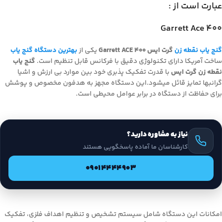
عبارت است از :
Garrett Ace 400
گنج یاب نقطه زن
گرت ایس Garrett ACE 400
یکی از
بهترین دستگاه گنج یاب
ساخت آمریکا دارای تکنولوژی دقیق با فرکانس قابل تنظیم است.
گنج یاب
نقطه زن گرت ایس
با قدرت تفکیک پذبری خود بین موارد بی ارزش و اشیا
گرانبها تمایز قائل میشود.این دستگاه مجهز به هدفون مخصوص و پوشش
برای حفاظت از دستگاه در برابر عوامل محیطی است.
نیاز به مشاوره دارید؟
کارشناسان ما آماده پاسخگویی هستند
09014444903
امکانات این دستگاه شامل سیستم تشخیص و تنظیم اهداف فلزی، تفکیک