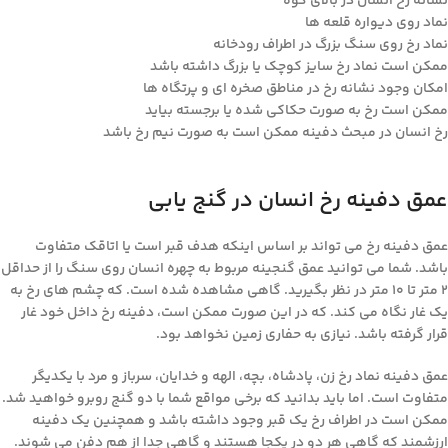
نشانه رخ انسان در بالای کوه
نماد روی دیواره قلعه ها
نماد رخ روی سنگ بزرگ در اطراف رودخانه
ممکن است نماد رخ سایز کوچک یا بزرگ داشته باشد
امکان وجود نشانه رخ در مناطق صخره ای و پرتگاه ها
ممکن است رخ به صورت حکاکی شده یا برجسته بیاید
رخ انسان در مبحث دفینه ممکن است به صورت نیم رخ باشد
عمق دفینه رخ انسان در گنج یابی
عمق دفینه رخ می تواند بر اساس اینکه هدف قبر است یا اتاقک متفاوت
باشد. شما می توانید عمق گنجینه مربوط به چهره انسان روی سنگ را از حداقل
2 متر تا 10 متر در نظر بگیرید. گاهی مشاهده شده است. که چشم های رخ به
یک غار نگاه می کند. که در این صورت ممکن است، دفینه رخ داخل خود غار
قرار گرفته باشد. نیازی به حفاری زمین نخواهد بود.
عمق دفینه نماد رخ زن، پادشاه، بچه، الهه و خدایان، سرباز و مرد با یکدیگر
متفاوت است. اما باید بدانید که برخی مواقع شما با دو گنج روبرو خواهید شد.
ممکن است در اطراف رخ یک قبر وجود داشته باشد و همچنین یک دفینه
ارزشمند که گاهی هر دو در یکجا هستند و گاهی جدا از هم دفن می شوند.