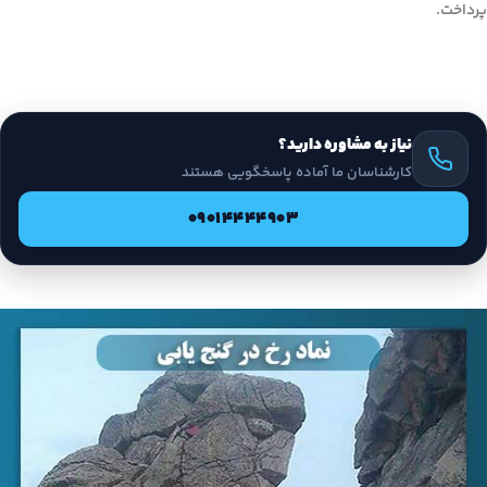
پرداخت.
نیاز به مشاوره دارید؟
کارشناسان ما آماده پاسخگویی هستند
09014444903