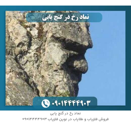
نماد رخ در گنج یابی
فروش فلزیاب و طلایاب در نوین فلزیاب 09014444903