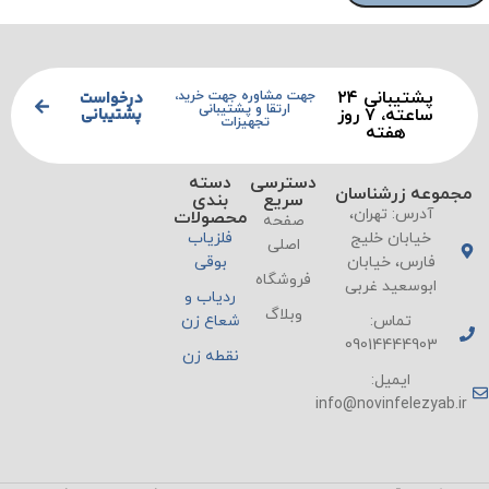
پشتیبانی ۲۴
درخواست
جهت مشاوره جهت خرید،
ارتقا و پشتیبانی
پشتیبانی
ساعته، ۷ روز
تجهیزات
هفته
دسترسی
دسته
مجموعه زرشناسان
سریع
بندی
آدرس: تهران،
محصولات
صفحه
خیابان خلیج
فلزیاب
اصلی
فارس، خیابان
بوقی
فروشگاه
ابوسعید غربی
ردیاب و
وبلاگ
تماس:
شعاع زن
09014444903
نقطه زن
ایمیل:
info@novinfelezyab.ir