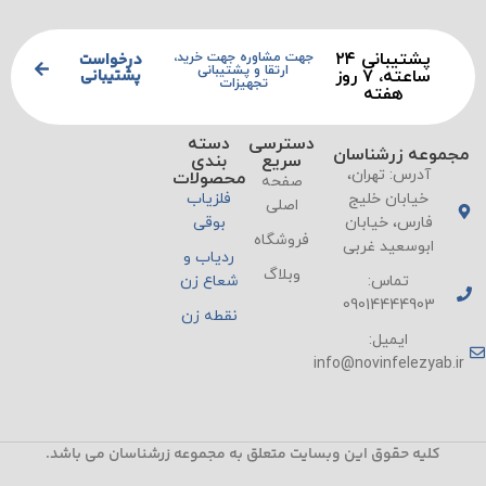
پشتیبانی ۲۴
درخواست
جهت مشاوره جهت خرید،
ارتقا و پشتیبانی
پشتیبانی
ساعته، ۷ روز
تجهیزات
هفته
دسترسی
دسته
مجموعه زرشناسان
سریع
بندی
آدرس: تهران،
محصولات
صفحه
خیابان خلیج
فلزیاب
اصلی
فارس، خیابان
بوقی
فروشگاه
ابوسعید غربی
ردیاب و
وبلاگ
تماس:
شعاع زن
09014444903
نقطه زن
ایمیل:
info@novinfelezyab.ir
کلیه حقوق این وبسایت متعلق به مجموعه زرشناسان می باشد.