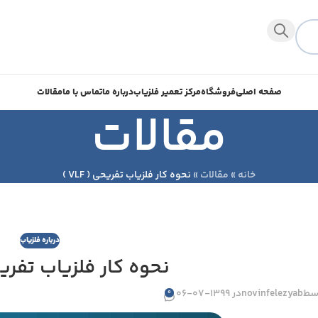
صفحه اصلی
فروشگاه
مرکز تعمیر فلزیاب
درباره ما
تماس با ما
مقالات
مقالات
خانه
»
مقالات
»
نحوه کار فلزیاب تفریحی ( VLF )
درباره فلزیاب
نحوه کار فلزیاب تفریحی (
سط
novinfelezyab
در 1399-07-06
0