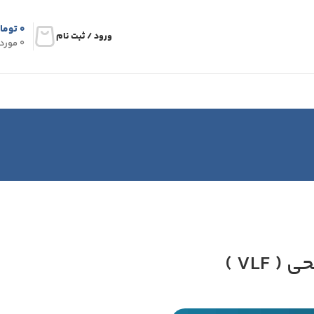
۰
توما
ورود / ثبت نام
0
مورد
 VLF )