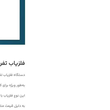
فلزیاب تفریحی (F
دستگاه فلزیاب تفریحی مبتنی بر فناوری (Very Low Frequency
به‌طور ویژه برا
این نوع فلزیاب با
به دلیل قیمت منا