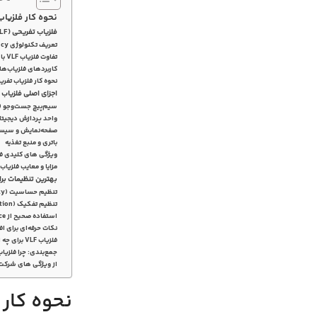
نحوه کار فلزیاب تف
فلزیاب تفریحی (VLF) چیست؟
تعریف تکنولوژی Very Low Frequency
تفاوت فلزیاب VLF با فلزیاب‌های پالسی (PI)
کاربردهای فلزیاب‌ها
نحوه کار فلزیاب تفریحی 
اجزای اصلی فلزیاب تف
سیم‌پیچ جست‌وجو (Search Coil)
واحد پردازش دیجیتا
صفحه‌نمایش و سیس
باتری و منبع تغذیه
ویژگی‌ های کلیدی فلزی
مزایا و معایب فلزیاب ت
بهترین تنظیمات برای
تنظیم حساسیت (Sensitivity)
تنظیم تفکیک (Discrimination)
استفاده صحیح از Ground Balance
نکات حرفه‌ای برای 
فلزیاب VLF برای چه افرادی مناسب است؟
جمع‌بندی: چرا فلزیاب تفریحی (VLF) بهترین 
از ویژگی های شرکت
نحوه کار فل