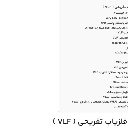
ریحی ( VLF )
ی تفریحی برای افراد مبتدی و حرفه‌ای
(VLF)
ریحی VLF
ل
تم تفکیک
اب VLF
فریحی VLF
 بهبود عملکرد فلزیاب VLF
افزایش عمق و دقت
انتخاب برای شروع است؟
 آسیا مدرن
زیاب تفریحی ( VLF )