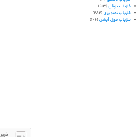
فلزیاب بوقی
(913)
فلزیاب تصویری
(282)
فلزیاب فول آپشن
(126)
فهر