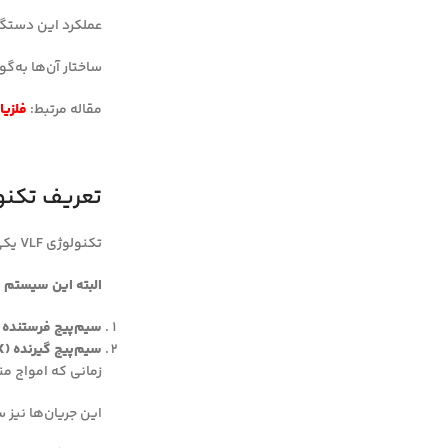
عملکرد این دستگا
ساختار آن‌ها به‌گ
مقاله مرتبط:
فلزیاب رو
تعریف تکنولوژی equency
تکنولوژی VLF یکی از پیشرفته‌ترین روش‌های تشخیص فلز است که در آن از امواج الکترومغناطیسی با فرکانس بسیار پایین استفاده می‌شود.
البته این سیستم 
سیم‌پیچ فرستنده (TX)
سیم‌پیچ گیرنده (RX):
زمانی که امواج منتشر شده از TX به یک شیء فلزی برخورد می‌کند، ب
این جریان‌ها نیز سیگنالی 