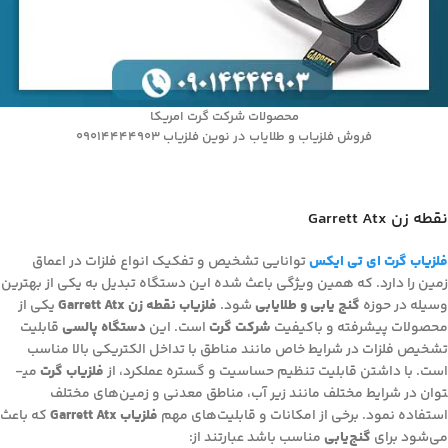
محصولات شرکت گرت امریکا
فروش فلزیاب و طلایاب در نوین فلزیاب 09014444903
نقطه زن Garrett Atx
فلزیاب گرت ای تی ایکس
توانایی تشخیص و تفکیک انواع فلزات در اعماق
زمین را دارد. که همین ویژگی باعث شده این دستگاه تبدیل به یکی از بهترین
وسیله در حوزه
گنج ­یابی و طلایابی
شود.
فلزیاب نقطه زن Garrett Atx
یکی از
محصولات پیشرفته و باکیفیت
شرکت گرت
است. این
دستگاه پالسی
قابلیت
تشخیص فلزات در شرایط خاص مانند مناطق با تداخل الکتریکی بالا مناسب
است. با داشتن قابلیت تنظیم حساسیت و گستره عملکرد، از
فلزیاب گرت
می­
توان در شرایط مختلف مانند زیر آب، مناطق معدنی و زمین‌های مختلف
استفاده نمود. برخی از امکانات و قابلیت‌های مهم
فلزیاب Garrett Atx
که باعث
می‌شود برای
گنج‌یابی
مناسب باشد عبارتند از: