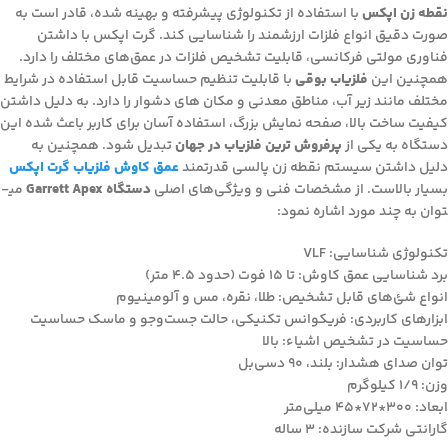
نقطه زن اپکس
با استفاده از تکنولوژی پیشرفته و بهینه شده، قادر است به
صورت دقیق انواع فلزات ارزشمند را شناسایی کند. گرت اپکس با داشتن
فناوری مولتی فرکانسی، قابلیت تشخیص فلزات در عمق‌های مختلف را دارد.
همچنین این
فلزیاب بوقی
با قابلیت تنظیم حساسیت قابل استفاده در شرایط
مختلف مانند زیر آب، مناطق معدنی و مکان­ های دشوار را دارد. به دلیل داشتن
کیفیت ساخت بالا، صفحه نمایش بزرگ، استفاده آسان برای کاربر باعث شده این
دستگاه به یکی از
پرفروش ترین فلزیاب در جهان
تبدیل شود. همچنین به
دلیل داشتن سیستم نقطه زن پالسی قدرتمند
عمق کاوش فلزیاب گرت اپکس
بسیار بالاست. از مشخصات فنی و ویژگی‌های اصلی
دستگاه Garrett Apex
می­
توان به چند مورد اشاره نمود:
تکنولوژی شناسایی: VLF
برد شناسایی عمق کاوش: تا 15 فوت (حدود 4.5 متر)
انواع شئ‌های قابل تشخیص: طلا، نقره، مس و آلومینیوم
ابزارهای کاربردی: فریکوانس تکنیکی، حالت‌ جست‌وجو و ماسک حساسیت
حساسیت در تشخیص اشیاء: بالا
توان صدای هشدار: بلند، 90 دسی‌بل
وزن: 1/9 کیلوگرم
ابعاد: 300*72*45 میلی‌متر
گارانتی شرکت سازنده: 3 ساله