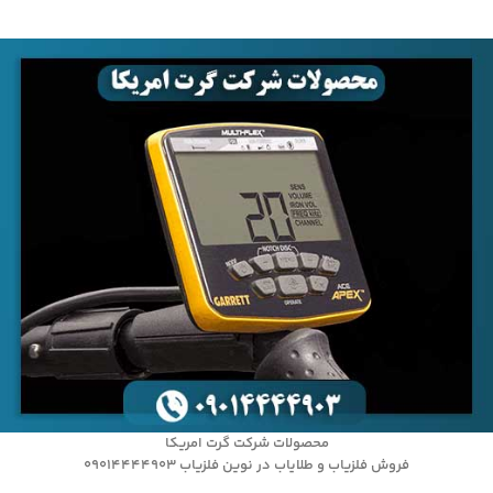
محصولات شرکت گرت امریکا
فروش فلزیاب و طلایاب در نوین فلزیاب 09014444903