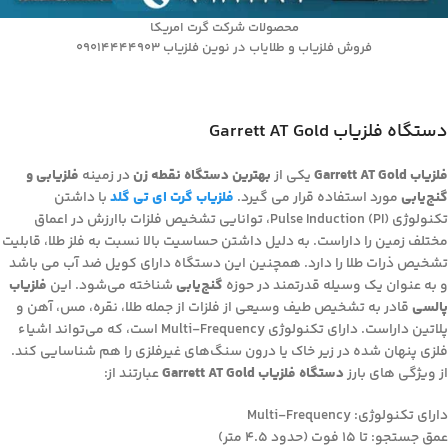
محصولات شرکت گرت امریکا
فروش فلزیاب و طلایاب در نوین فلزیاب 09014444903
دستگاه فلزیاب Garrett AT Gold
فلزیاب Garrett AT Gold
یکی از
بهترین دستگاه نقطه زن
در زمینه
فلزیابی و
گنج‌یابی
مورد استفاده قرار می­ گیرد.
فلزیاب گرت ای تی گلد
با داشتن
تکنولوژی Pulse Induction (PI)، توانایی تشخیص فلزات باارزش در اعماق
مختلف زمین را داراست. به دلیل داشتن حساسیت بالا نسبت به فلز طلا، قابلیت
تشخیص ذرات طلا را دارد. همچنین این دستگاه دارای کویل ضد آب می­ باشد
و به عنوان یک وسیله قدرتمند در حوزه
گنج‌یابی
شناخته می‌شود. این
فلزیاب
پالسی
قادر به تشخیص طیف وسیعی از فلزات از جمله طلا، نقره، مس، آهن و
پلاتین داراست. دارای تکنولوژی Multi-Frequency است، که می‌تواند اشیاء
فلزی پنهان شده در زیر خاک یا درون سنگ‌های غیرفلزی را هم شناسایی کند.
از ویژگی­ های بارز
دستگاه فلزیاب Garrett AT Gold
عبارتند از:
دارای تکنولوژی: Multi-Frequency
عمق جستجو: تا 15 فوت (حدود 4.5 متر)