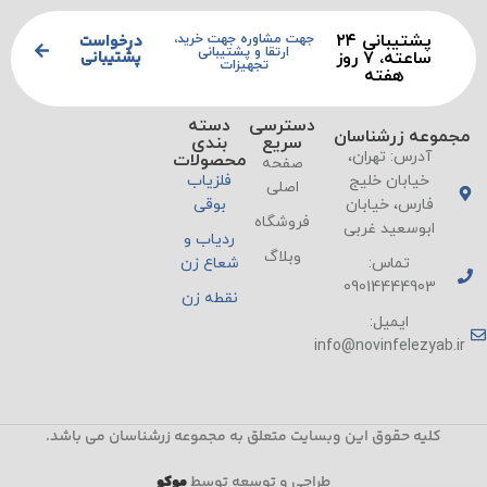
پشتیبانی ۲۴
درخواست
جهت مشاوره جهت خرید،
ارتقا و پشتیبانی
پشتیبانی
ساعته، ۷ روز
تجهیزات
هفته
دسترسی
دسته
مجموعه زرشناسان
سریع
بندی
آدرس: تهران،
محصولات
صفحه
خیابان خلیج
فلزیاب
اصلی
فارس، خیابان
بوقی
فروشگاه
ابوسعید غربی
ردیاب و
وبلاگ
تماس:
شعاع زن
09014444903
نقطه زن
ایمیل:
info@novinfelezyab.ir
کلیه حقوق این وبسایت متعلق به مجموعه زرشناسان می باشد.
طراحی و توسعه توسط
موکو