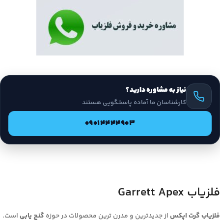
نیاز به مشاوره دارید؟
کارشناسان ما آماده پاسخگویی هستند
09014444903
فلزیاب Garrett Apex
فلزیاب گرت اپکس
از جدیدترین و مدرن­ ترین محصولات در حوزه
گنج­ یابی
است.