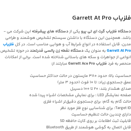
فلزیاب Garrett At Pro
دستگاه فلزیاب گرت ای تی پرو
یکی از
دستگاه ­های پیشرفته
این شرکت می ­
باشد. همچنین این دستگاه با داشتن سیستم تشخیص هوشمند و طراحی
مدرن، قابل استفاده در انواع شرایط آب­ و­ هوایی مناسب است. در کل
فلزیاب
Garrett At Pro
به عنوان یک
دستگاه نقطه زن پالسی قدرتمند
در حوزه تشخیص
انواعی از جواهرات و سکه های باستانی شناخته شده است. برخی از امکانات
منحصر به‌ فرد
فلزیاب Garrett Ace Pro
عبارتند از:
حساسیت بالا: حدود 380 مارستون در حالت حداکثر حساسیت
عمق جستجوی زیاد: تا 10 فوت (حدود 3 متر)
صدای هشدار بلند: 20 تا 100 دسیبل
صفحه نمایشگر LED : برای نمایش مشخصات اشیاء پیدا شده
حالت گام به گام: برای جستجوی دقیق‌تر اشیاء فلزی
Target ID: برای شناسایی نوع فلز مورد نظر
دارای چندین حالت تنظیم حساسیت
قابلیت ثبت اطلاعات بر روی کارت حافظه SD
قابل اتصال به گوشی هوشمند از طریق Bluetooth