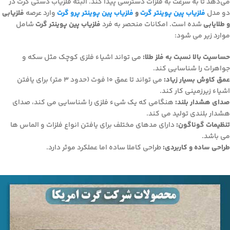
می‌دهد تا به سرعت به فلزات دسترسی پیدا کند. البته فلزیاب دستی گرت در
دو مدل
فلزیاب پین پوینتر گرت
و
فلزیاب پین پوینتر پرو گرت
وارد عرصه
فلزیابی
و طلایابی
شده است. امکانات منحصر­ به­ فرد
فلزیاب پین پوینتر گرت
شامل
موارد زیر می­ شود:
حساسیت بالا نسبت به فلز طلا:
می­ تواند اشیاء فلزی کوچک مثل سکه و
جواهرات را شناسایی کند.
عمق کاوش بسیار زیاد:
می ­تواند تا عمق 10 فوت (حدود 3 متر) برای یافتن
اشیاء زیرزمینی کار کند.
صدای هشدار بلند:
هنگامی که یک شیء فلزی را شناسایی می کند، صدای
هشدار بلندی تولید می­ کند.
تنظیمات گوناگون:
دارای مدهای مختلف برای یافتن انواع فلزات و الماس ها
می­ باشد.
طراحی ساده و کاربردی:
طراحی کاملا ساده اما عملکرد موثر دارد.