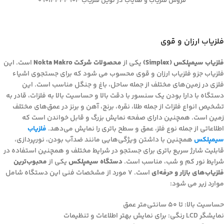
فروش فلزیاب و طلایاب در نوین فلزیاب 09014444903
فلزیاب ارزان و قوی
فلزیاب سیمپلکس (Simplex)
یکی از
محصولات شرکت Nokta Makro
است. این
فلزیاب جزو فلزیاب ارزان و قوی محسوب می شود که برای جستجوی اشیاء
فلزی در زمین‌های مختلف از جمله ساحل، باغ و جنگل مناسب است. این
دستگاه با دارا بودن یک سنسور با دقت بالا و حساسیت بالا به فلزات، قادر به
تشخیص انواع فلزات از جمله طلا، نقره، برنج، آهن و برنز در عمق‌های مختلف
زمین است. همچنین دارای صفحه نمایش بزرگ و قابل خواندن است که
اطلاعاتی از جمله نوع فلز، عمق و سطح باتری را نمایش می‌دهد.
فلزیاب
سیمپلکس
همچنین با داشتن ویژگی‌هایی مانند ضدآب بودن، نورپردازی،
قابلیت شارژ سریع باتری برای جستجو در شرایط مختلف و همچنین استفاده در
شرایط نور کم و شب، مناسب است.
دستگاه سیمپلکس
یکی از
محبوب‌ترین
فلزیاب‌های بازار و حرفه‌ای
است. 7 مورد از مشخصات فنی این دستگاه شامل
موارد زیر می شود:
حساسیت بالا: تا ۵۰ سانتی‌متر عمق
نمایشگر LCD رنگی: برای نمایش بهتر اطلاعات و تنظیمات