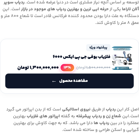
توسعه بر اساس آنچه نیاز مشتری است در دنیا عرضه شده است.
ردیاب سوپر
آلان تاراما
یکی از
حرفه ایی ترین و بهترین ردیاب های موجود در بازار
است. این
دستگاه به علت دارا بودن محدود کننده فرکانس قادر است تا شعاع ۸۰۰ متر و
عمق ۸ متر را کاوش کند.
پیشنهاد ویژه
فلزیاب بوقی جی پی ایکس 6000
۱,۳۰۰,۰۰۰,۰۰۰
تومان
13٪
۱,۵۰۰,۰۰۰,۰۰۰
تومان
مشاهده محصول
اصل کار این
ردیاب
از طریق
نیروی استاتیکی
است که از بدن اپراتور می گیرد
است.این
شعاع زن و ردیاب پیشرفته
به گفته
اپراتور های فلزیاب
بهترین
عملکرد را در بین
ردیاب ها
دارا می باشد. که به جهت کاوش برای بهترین
گیرایی و اسکن طراحی و ساخته شده است.