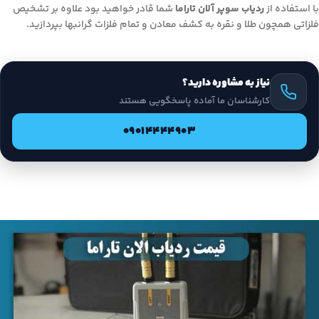
با استفاده از
ردیاب سوپر آلان تاراما
شما قادر خواهید بود علاوه بر تشخیص
فلزاتی همچون طلا و نقره به کشف معادن و تمام فلزات گرانبها بپردازید.
نیاز به مشاوره دارید؟
کارشناسان ما آماده پاسخگویی هستند
09014444903