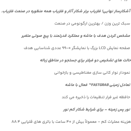
آشکارساز نهایی! فلزیاب برتر شکار آثار و فلزیاب همه منظوره در صنعت فلزیاب.
سبک ترین وزن / بهترین ارگونومی در صنعت
مشخص کردن هدف با ماشه و عملکرد قدرتمند با پیچ صوتی متغیر
صفحه نمایش LCD بزرگ با نمایشگر ۰-۹۹ عددی شناسایی هدف
حالت های تشخیص دو فیلتر برای جستجو در مناطق زباله
نمودار نوار کانی سازی مغناطیسی و بازخوانی
تعادل زمینی FASTGRAB™ فعال با ماشه
حافظه غیر فرار تنظیمات را ذخیره می کند
نور پس زمینه – برای شرایط شکار کم نور
هزینه عملیات کم – معمولاً بیش از ۴۰ ساعت با باتری های قلیایی ۴ AA