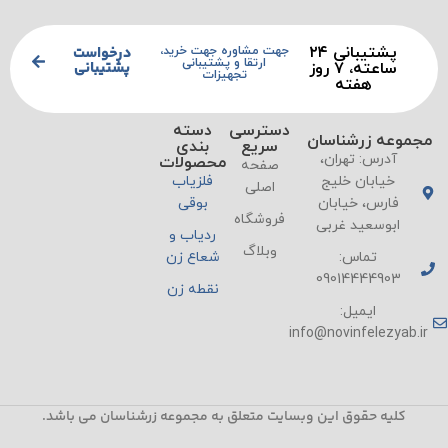
پشتیبانی ۲۴
درخواست
جهت مشاوره جهت خرید،
ارتقا و پشتیبانی
پشتیبانی
ساعته، ۷ روز
تجهیزات
هفته
دسترسی
دسته
مجموعه زرشناسان
سریع
بندی
آدرس: تهران،
محصولات
صفحه
خیابان خلیج
فلزیاب
اصلی
فارس، خیابان
بوقی
فروشگاه
ابوسعید غربی
ردیاب و
وبلاگ
تماس:
شعاع زن
09014444903
نقطه زن
ایمیل:
info@novinfelezyab.ir
کلیه حقوق این وبسایت متعلق به مجموعه زرشناسان می باشد.