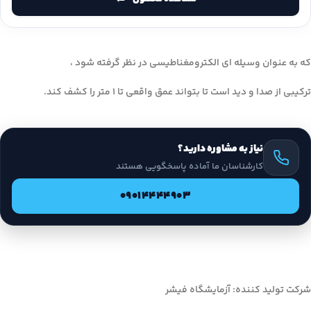
که به عنوان وسیله ای الکترومغناطیسی در نظر گرفته شود ،
ترکیبی از صدا و دید است تا بتواند عمق واقعی تا 1 متر را کشف کند.
نیاز به مشاوره دارید؟
کارشناسان ما آماده پاسخگویی هستند
09014444903
شرکت تولید کننده: آزمایشگاه فیشر