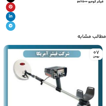
فیشر کومبو px7500
مطالب مشابه
07
بهمن