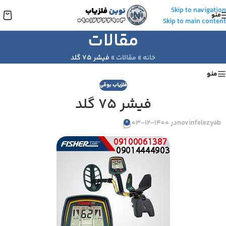
Skip to navigation
منو
Skip to main content
مقالات
خانه
»
مقالات
»
فیشر ۷۵ گلد
منو
فلزیاب بوقی
فیشر ۷۵ گلد
novinfelezyab
در 1400-12-03
0