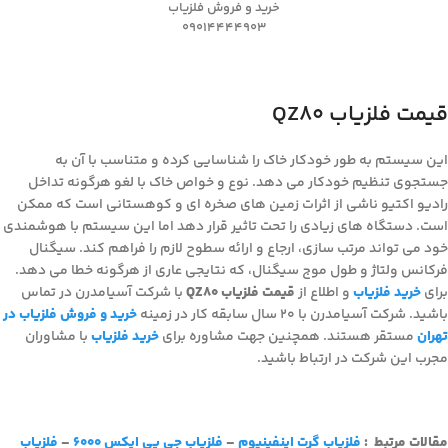
خرید و فروش فلزیاب
09014444903
قیمت فلزیاب QZ80
این سیستم به طور خودکار خاک را شناسایی کرده و متناسب با آن به
جستجوی تنظیم خودکار می دهد. نوع و خواص خاک با لغو هرگونه تداخل
رادیو اکتیو ناشی از اثرات زمین های صخره ای و کوهستانی است که ممکن
است. دستگاه های زیادی را تحت تاثیر قرار دهد اما این سیستم با هوشمندی
خود می تواند مرتب سازی، ارجاع و ارائه سطوح لازم را فراهم کند. سیگنال
فرکانس ولتاژ و طول موج سیگنال، که نتایجی عاری از هرگونه خطا می دهد.
برای
خرید فلزیاب
و اطلاع از
قیمت فلزیاب QZ80
با شرکت آسیامدرن در تماس
باشید. شرکت آسیامدرن با 20 سال سابقه کار در زمینه
خرید و فروش فلزیاب در
تهران
مستقر هستند. همچنین جهت مشاوره برای
خرید فلزیاب
با مشاوران
مجرب این شرکت در ارتباط باشید.
مقالات مرتبط :
فلزیاب گرت اینفینیوم
–
فلزیاب جی پی ایکس 6000
–
فلزیاب