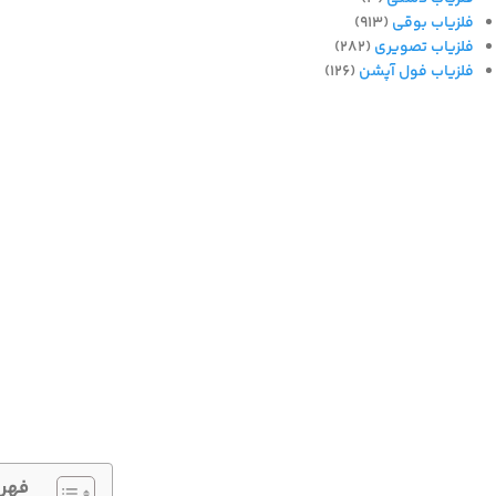
فلزیاب بوقی
(913)
فلزیاب تصویری
(282)
فلزیاب فول آپشن
(126)
فهر