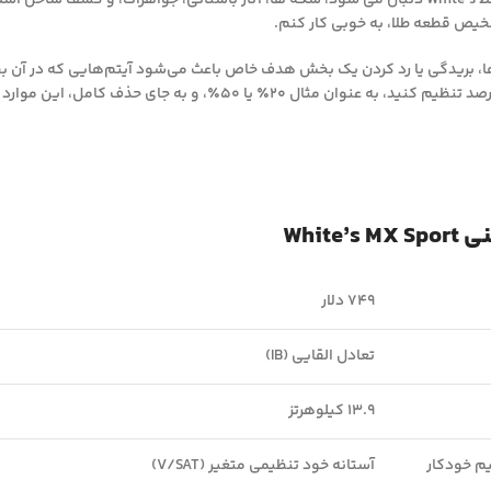
بازار اصلی که توسط White’s دنبال می شود، سکه ها، آثار باستانی، جواهرات، و 
2٪ یا 50٪، و به جای حذف کامل، این موارد به ترتیب در سطح 20٪ یا 50٪ صدا شنیده می شوند.
White
749 دلار
تعادل القایی (IB)
13.9 کیلوهرتز
م خودکار
آستانه خود تنظیمی متغیر (V/SAT)