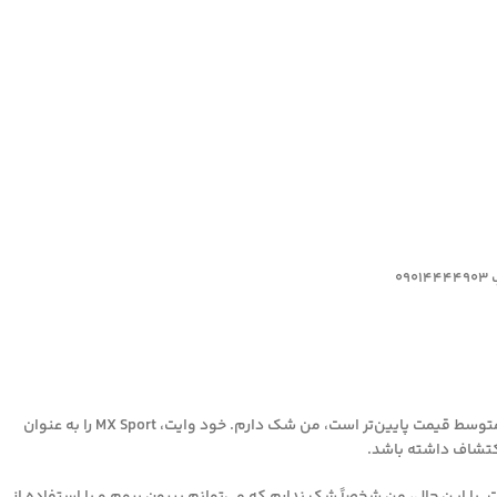
0
MX Sport یک حالت جستجو دارد، اما در زمینه‌ای که قبلاً مملو از دستگاه‌های جستجوی فرکانس متوسط ​​قیمت پایین‌تر است، من شک دارم. خود وایت، MX Sport را به عنوان
اکتشاف داشته باشد.