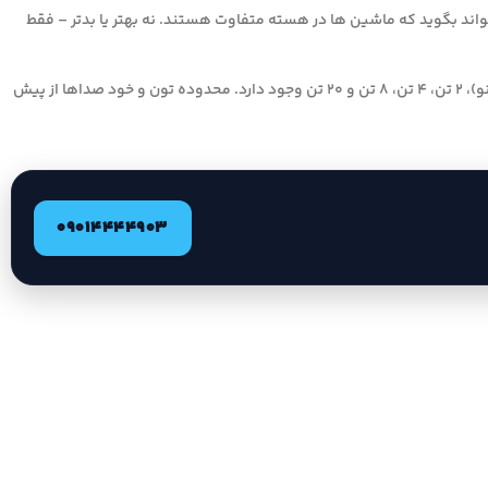
 تواند بگوید که ماشین ها در هسته متفاوت هستند. نه بهتر یا بدتر – فقط
MX Sport دارای مجموعه ای عالی از گزینه های تمایز تون شناسه هدف است. گزینه های تک (مونو)، 2 تن، 4 تن، 8 تن و 20 تن وجود دارد. محدوده تون و خود صداها از پیش
09014444903