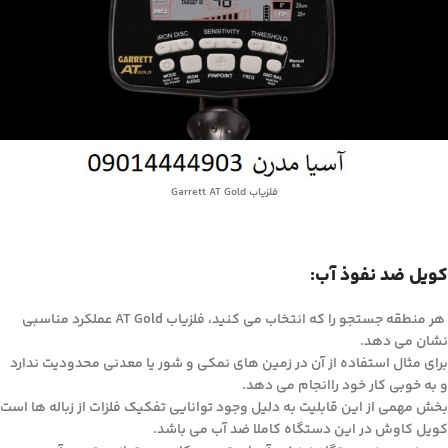
فلزیاب Garrett AT Gold
کویل ضد نفوذ آب:
هر منطقه جستجو را که انتخاب می کنید، فلزیاب AT Gold عملکرد مناسبی
نشان می دهد.
برای مثال استفاده از آن در زمین های نمکی و شور یا معدنی محدودیت ندارد
و به خوبی کار خود راانجام می دهد.
بخش مهمی از این قابلیت به دلیل وجود توانایی تفکیک فلزات از زباله ها است
کویل کاوش در این دستگاه کاملا ضد آب می باشد.