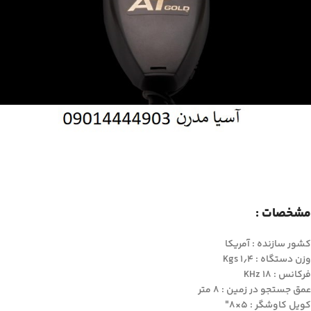
مشخصات :
کشور سازنده : آمریکا
وزن دستگاه : ۱٫۴ Kgs
فرکانس : ۱۸ KHz
عمق جستجو در زمین : ۸ متر
کویل کاوشگر : ۵×۸″