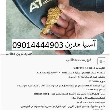
جدید ترین مطالب
فهرست مطالب
فلزیاب Garrett AT Gold
در مقاله زیر میخواهیم درمورد فلزیاب Garrett AT Gold توضیح دهیم.
فلزیاب گرت گولد Garrett AT Gold:
فلزیاب AT GOLD:
برای دریافت اطلاعات بیشتر در رابطه با فلزیاب و انواع فلزیاب اینجا را کلیک کنید و توضیحات
بیشتر را مطالعه کنید.
درس کانال تلگرام محصولات و لیست قیمت محصولات : @zarshenasan
تلگرام کارشناس آثار و نشانه ها :
@karshenas_zarshenasan
شماره تماس کارشناس آموزش فلزیاب، خرید فلزیاب و تعمیر فلزیاب مهندس کیان پور :