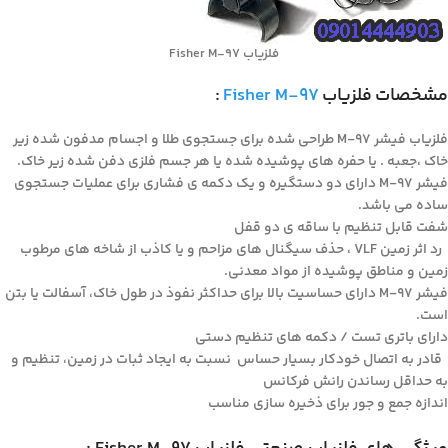
فلزیاب Fisher M-97
مشخصات
فلزیاب
Fisher M-97
:
فلزیاب فیشر M-97 طراحی شده برای جستجوی طلا و اجسام مدفون شده زیر
خاک ،جعبه . یا حفره های پوشیده شده یا هر جسم فلزی دفن شده زیر خاک.
فیشر M-97 دارای دو دستگیره و یک دکمه ی فشاری برای عملیات جستجوی
ساده می باشد.
شفت قابل تنظیم با ساقه ی دو قفل
رد اثر زمین VLF ، حذف سیگنال های مزاحم و یا کاذب از شاخه های مرطوب
زمین و مناطق پوشیده از مواد معدنی.
فیشر M-97 دارای حساسیت بالا برای حداکثر نفوذ در طول خاک، آسفالت یا بتن
است.
دارای باتری تست / دکمه های تنظیم دستی
قادر به اتصال خودکار بسیار حساس نسبت به ایجاد ثبات در زمین، تنظیم و
به حداقل رساندن رانش فرکانس
اندازه جمع و جور برای ذخیره سازی مناسب