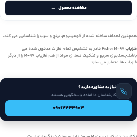
مشاهده محصول
همچنین اهداف ساخته شده از آلومینیوم، برنج و سرب را شناسایی می کند.
فلزیاب
Fisher M-97 قادر به تشخیص تمام فلزات مدفون شده می
باشد.جستجوی سریع و تفکیک همه ی مواد از هم فلزیاب M-97 را از دیگر
فلزیاب ها متمایز می سازد.
نیاز به مشاوره دارید؟
کارشناسان ما آماده پاسخگویی هستند
09014444903
نکته جدیدی که در سری M وجود دارد سهولت در نگهداری است.