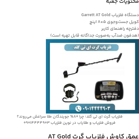
محتویات جعبه
دستگاه فلزیاب Garrett AT Gold
کویل جست‌وجوی 5×8 اینچ
دفترچه راهنمای کاربر
(هدفون ضدآب به‌صورت جداگانه قابل تهیه است)
فلزیاب گرت ای تی گلد؛ چرا ۸۰٪ جویندگان طلا سراغش می‌روند؟
فروش فلزیاب و طلایاب در نوین فلزیاب 09014444903
عمق کاوش فلزیاب گرت AT Gold