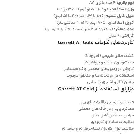
نوع باتری:
4 عدد باتری AA
وزن دستگاه:
حدود 1.4 کیلوگرم (3.03 پوند)
طول قابل تنظیم:
1.06 تا 1.29 متر (42 تا 51 اینچ)
کویل استاندارد:
5×8 اینچ (14×20 سانتی‌متر)
عمق عملکرد:
تا حدود 2.5 متر (بسته به شرایط زمین)
گارانتی:
2 سال
کاربردهای فلزیاب Garrett AT Gold
کشف طلای طبیعی (Nugget)
جست‌وجوی سکه و جواهرات
کاوش در زمین‌های معدنی و کوهستانی
استفاده در رودخانه‌ها و مناطق مرطوب
یافتن آثار و اشیای باستانی
مزایای استفاده از Garrett AT Gold
حساسیت بسیار بالا به طلای ریز
عملکرد پایدار در خاک‌های معدنی
طراحی سبک و قابل حمل
تنظیمات ساده و کاربردی
مناسب برای کاربران نیمه‌حرفه‌ای و حرفه‌ای