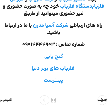
فلزیاب
دستگاه فلزیاب
خود چه به صورت حضوری و
غیر حضوری میتوانید از طریق
راه های ارتباطی
شرکت آسیا مدرن
با ما در ارتباط
باشید.
شماره تماس : 09014444903
گنج یابی
فلزیاب های برتر دنیا
پینترست
جدیدتر
قدیمی‌تر