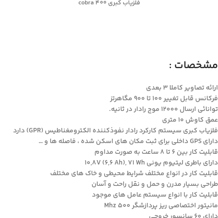
فلزیاب کبری ۴۰۰ cobra
مشخصات :
ارائه تصاویر کاملا ۳ بعدی
فرکانس قابل تغییر ۱۰۰ تا ۹۰۰ مگاهرتز
توانائی ارسال ۱۲۰۰۰ موج رادار در ثانیه.
عمق کاوش ۱۰ متری
فلزیاب کبری سیستم کارکرد رادار نفوذکننده الکترومغناطیس (GPR) دارد
دارای GPS داخلی برای ثبت مکان های اسکن شده ، فاصله ها و …
قابلیت کار بین ۶ تا ۸ ساعت به صورت مداوم
دارای باطری لیتیوم یونی ۱۰,۸V (6,6 Ah), 71 Wh
قابلیت کار در انواع مختلف شرایط محیطی و خاک های مختلف
طراحی بسیار مدرن و حمل و نقل راحت و آسان
قابلیت کار با انواع سیستم عامل های موجود
مانیتور اختصاصی ریز پردازشگر Mhz 500
دارای ۶۰ سانسور خروجی