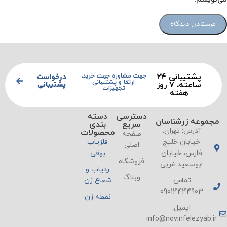
می‌نویسم.
پشتیبانی ۲۴
درخواست
جهت مشاوره جهت خرید،
ارتقا و پشتیبانی
پشتیبانی
ساعته، ۷ روز
تجهیزات
هفته
دسترسی
دسته
مجموعه زرشناسان
سریع
بندی
آدرس: تهران،
محصولات
صفحه
خیابان خلیج
فلزیاب
اصلی
فارس، خیابان
بوقی
فروشگاه
ابوسعید غربی
ردیاب و
وبلاگ
تماس:
شعاع زن
09014444903
نقطه زن
ایمیل:
info@novinfelezyab.ir