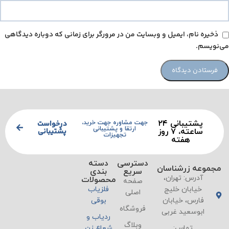
ذخیره نام، ایمیل و وبسایت من در مرورگر برای زمانی که دوباره دیدگاهی
می‌نویسم.
پشتیبانی ۲۴
درخواست
جهت مشاوره جهت خرید،
ارتقا و پشتیبانی
پشتیبانی
ساعته، ۷ روز
تجهیزات
هفته
دسترسی
دسته
مجموعه زرشناسان
سریع
بندی
آدرس: تهران،
محصولات
صفحه
خیابان خلیج
فلزیاب
اصلی
فارس، خیابان
بوقی
فروشگاه
ابوسعید غربی
ردیاب و
وبلاگ
تماس:
شعاع زن