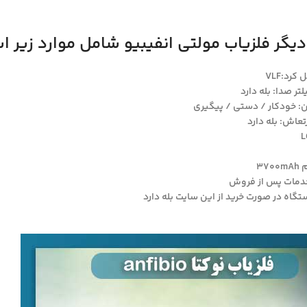
گر فلزیاب مولتی انفیبیو شامل موارد زیر ا
رد:VLF
ر صدا: بله دارد
ن: خودکار / دستی / پیگیری
تعاش: بله دارد
37
اه در صورت خرید از این سایت بله دارد