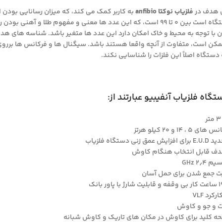
 هدف در
فلزیاب نوکتا anfibio
به کاربر کمک می کند، که میزان رسانایی بو
صفحه نمایش دستگاه است بین ۰ تا ۹۹ است، که این عدد ها معنی و مفهوم طل
با توجه به محیط و خاک امکان دارد این عدد ها متغیر باشد. شناسه های هدف بع
مکن است، متفاوت از آنچه واقعا هستند باشد. سیگنال ها و فرکانس ها برروی
دستگاه اصلاً این فلزات را شناسایی نکند.
اه فلزیاب آنفیبیو عبارتند از:
 و ۲۰ کیلو هرتز
تگاه فلزیاب
۲٫ GHz
لیت جمع شدن برای حمل آسان
رد VLF
ه کلید برای کاوش در مکان های تاریک و کاوش شبانه