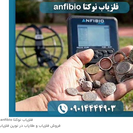
فلزیاب نوکتا anfibio
فروش فلزیاب و طلایاب در نوین فلزیاب 9014444903