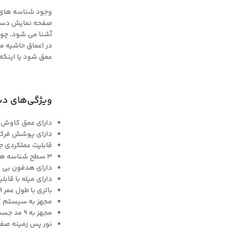
وجود شناسه های
آشنا می شود، چون 
در اعماق حاشیه م
عمق شود یا اینکه 
ویژگی‌های دستگ
دارای عمق کاوش ۳ متر
دارای پوشش فرکانس های ۵ ، ۱۴
قابلیت عملکردی جدید E.U.D برای افزایش عمق زنی دس
۳ سطح شناسه هدف قابل انتخاب هنگام کاوش
دارای هدفون بی سیم ۴
دارای میله با قاب
باتری با طول عمر ۱۹ ساعت کار بی وقفه و قابلیت شارژ با پاور بانک
مجهز به سیستم کارک
مجهز به ۹ مد جست و جو و کاوش
نور پس زمینه صفح