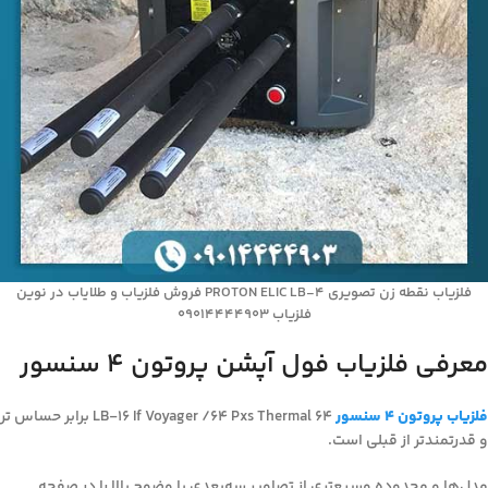
فلزیاب نقطه زن تصویری PROTON ELIC LB-4 فروش فلزیاب و طلایاب در نوین
فلزیاب 09014444903
معرفی فلزیاب فول آپشن پروتون 4 سنسور
فلزیاب پروتون 4 سنسور
LB-16 If Voyager /64 Pxs Thermal 64 برابر حساس تر
و قدرتمندتر از قبلی است.
مدل‌ها و محدوده وسیع‌تری از تصاویر سه‌بعدی با وضوح بالا را در صفحه