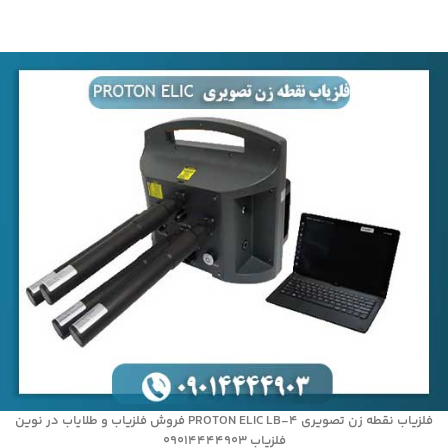
فلزیاب نقطه زن تصویری PROTON ELIC LB-4 فروش فلزیاب و طلایاب در نوین
فلزیاب 09014444903