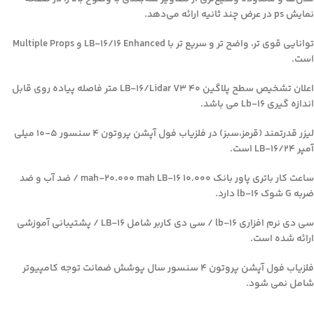
نمایش ps در عرض چند ثانیه ارائه می‌دهد.
توانایی قوی تر، واضح تر و سریع تر با LB-16/16 Enhanced و Multiple Props
است.
اعلان تشخیص سطح پلاگین LB-16/Lidar V3 40 متر فاصله پیاده روی قابل
اندازه گیری Lb-16 می باشد.
لیزر قدرتمند (قرمز،سبز) در فلزیاب فول آپشن پروتون 4 سنسور 5-10 میلی
آمپر LB-16/24 است.
ساعت کار باتری پاور بانک 10.000 mah-20.000 mah LB-16 / ضد آب و ضد
ضربه G شوک lb-16 دارد.
سی دی نرم افزاری lb-16 / سی دی کاربر شامل LB-16 / پشتیبانی آموزشی
ارائه شده است.
فلزیاب فول آپشن پروتون 4 سنسور سال پوشش ضمانت توجه کامپیوتر
شامل نمی شود.