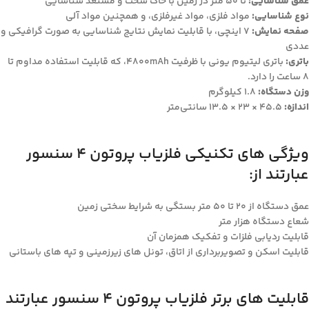
عمق شناسایی:
تا 50 متر در زمین با خاک سخت و مستعد شناسایی
نوع شناسایی:
مواد فلزی، مواد غیرفلزی، و همچنین مواد آلی
صفحه نمایش:
7 اینچی، با قابلیت نمایش نتایج شناسایی به صورت گرافیکی و
عددی
باتری:
باتری لیتیوم یونی با ظرفیت 4800mAh، که قابلیت استفاده مداوم تا
8 ساعت را دارد.
وزن دستگاه:
1.8 کیلوگرم
اندازه:
45.5 × 23 × 13.5 سانتی‌متر
ویژگی های تکنیکی فلزیاب پروتون 4 سنسور
عبارتند از:
عمق دستگاه از ۲۰ تا ۵۰ متر بستگی به شرایط سختی زمین
شعاع دستگاه هزار متر
قابلیت ردیابی فلزات و تفکیک همزمان آن
قابلیت اسکن و تصویربرداری از اتاق، تونل های زیرزمینی و تپه های باستانی
قابلیت‌ های برتر فلزیاب پروتون 4 سنسور عبارتند