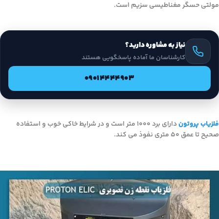
مولتی حسگر مغناطیسی سزیم است.
نیاز به مشاوره دارید؟
کارشناسان ما آماده پاسخگویی هستند
09014444903
فلزیاب پروتون
دارای برد 1000 متر است و در شرایط خاکی خوب و استفاده
صحیح تا عمق 50 متری نفوذ می کند.