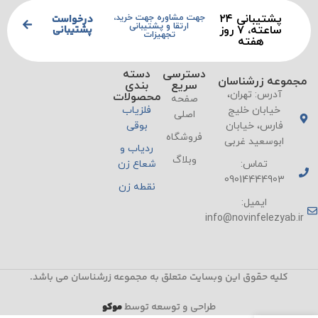
پشتیبانی ۲۴
درخواست
جهت مشاوره جهت خرید،
ارتقا و پشتیبانی
پشتیبانی
ساعته، ۷ روز
تجهیزات
هفته
دسترسی
دسته
مجموعه زرشناسان
سریع
بندی
آدرس: تهران،
محصولات
صفحه
خیابان خلیج
فلزیاب
اصلی
فارس، خیابان
بوقی
فروشگاه
ابوسعید غربی
ردیاب و
وبلاگ
تماس:
شعاع زن
09014444903
نقطه زن
ایمیل:
info@novinfelezyab.ir
کلیه حقوق این وبسایت متعلق به مجموعه زرشناسان می باشد.
طراحی و توسعه توسط
موکو