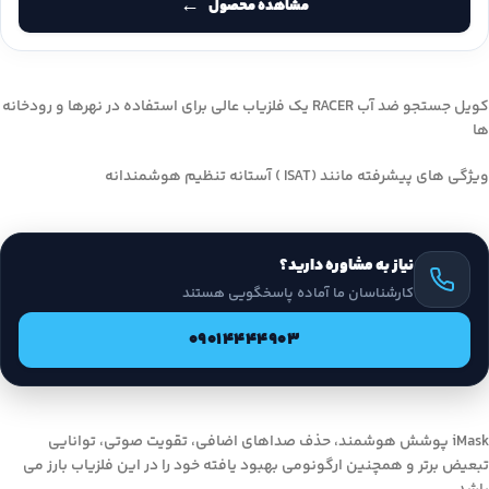
مشاهده محصول
کویل جستجو ضد آب RACER یک فلزیاب عالی برای استفاده در نهرها و رودخانه
ها
ویژگی های پیشرفته مانند (ISAT ) آستانه تنظیم هوشمندانه
نیاز به مشاوره دارید؟
کارشناسان ما آماده پاسخگویی هستند
09014444903
iMask پوشش هوشمند، حذف صداهای اضافی، تقویت صوتی، توانایی
تبعیض برتر و همچنین ارگونومی بهبود یافته خود را در این فلزیاب بارز می