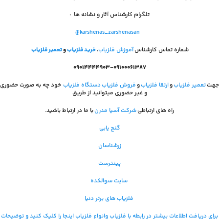
تلگرام کارشناس آثار و نشانه ها
:
@karshenas_zarshenasan
شماره تماس کارشناس
آموزش فلزیاب
،
خرید فلزیاب
و
تعمیر فلزیاب
۰۹۰۱۴۴۴۴۹۰۳-۰۹۱۰۰۰۶۱۳۸۷
جهت
تعمیر فلزیاب
و
ارتقا فلزیاب
و
فروش فلزیاب
دستگاه فلزیاب
خود چه به صورت حضوری
و غیر حضوری میتوانید از طریق
راه های ارتباطی
شرکت آسیا مدرن
با ما در ارتباط باشید.
گنج یابی
زرشناسان
پینترست
سایت سوالکده
فلزیاب های برتر دنیا
برای دریافت اطلاعات بیشتر در رابطه با فلزیاب و
انواع فلزیاب اینجا را کلیک کنید و توضیحات