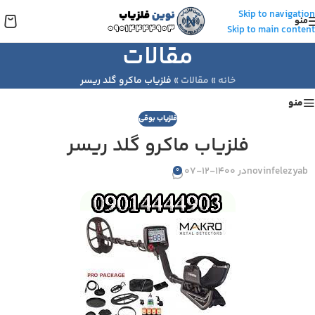
Skip to navigation
منو
Skip to main content
مقالات
خانه
»
مقالات
»
فلزیاب ماکرو گلد ریسر
منو
فلزیاب بوقی
فلزیاب ماکرو گلد ریسر
novinfelezyab
در 1400-12-07
0