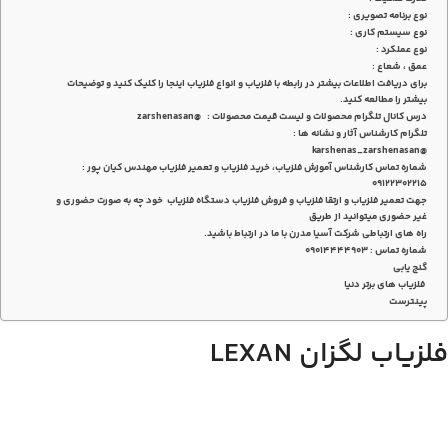
نوع برنامه تصویری :
نوع سیستم کاری :
نوع عملکرد :
عمق ، شعاع :
برای دریافت اطلاعات بیشتر در رابطه با فلزیاب و انواع فلزیاب اینجا را کلیک کنید و توضیحات
بیشتر را مطالعه کنید.
درس کانال تلگرام محصولات و لیست قیمت محصولات : @zarshenasan
تلگرام کارشناس آثار و نشانه ها :
@karshenas_zarshenasan
شماره تماس کارشناس آموزش فلزیاب، خرید فلزیاب و تعمیر فلزیاب مهندس کیان پور :
۰۹۱۲۲۳۰۲۲۱۵
جهت تعمیر فلزیاب و ارتقا فلزیاب و فروش فلزیاب دستگاه فلزیاب خود چه به صورت حضوری و
غیر حضوری میتوانید از طریق
راه های ارتباطی شرکت آسیا مدرن با ما در ارتباط باشید.
شماره تماس : 09014444903
گنج یابی
فلزیاب های برتر دنیا
پینترست
فلزیاب لگزان LEXAN