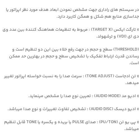
در سیستم های راداری جهت مشخص نمودن ابعاد هدف مورد نظر اپراتور یا
جداسازی منابع هم شکل و همگن کاربرد دارد.
» تارگت ایکس (TARGET X) : مربوط به تنظیمات هماهنگ کننده بین عدد وی
دی ای (VDI) و ترشهولد.
(THRESHOLD) سطح و حجم در جهت رفع خلاء بین این دو تنظیم است و
رساندن قدرت ارتباط تفکیک با تشخیص سطح و حجم در بهترین حد ممکن
است.
» تن ادجاست (TONE ADJUST) : سرعت صدا را به نسبت خواسته اپراتور تغییر
میدهد.
» ادیو مد (AUDIO MODE) : تعیین نوع صدا را مشخص مینماید.
» ادیو دیسک (AUDIO DISC) : تشخیص تفاوت تغییرات و نوع صدا میباشد.
» پی یو تن (PU/TON) : صدای PULSE یا بریده و یکسره یا TONE قابل تنظیم
میباشد.