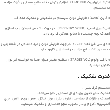
» تراک اینهایبیت (TRAC INH) : افزایش توان حذف منابع معدنی و ذرات مزاحم
در سیستم.
» گاین (GAIN) : افزایش توان سیستم در تشخیص و تفکیک اهداف.
» ریکاوری اسپید (RECOVERY SPEED) : در جهت مشخص نمودن و جداسازی
اهداف بهم چسبیده یا منابع همگن کاربرد دارد.
» دی سی فیز (DC PHASE) : در جهت افزایش توان و ایجاد تعادل در نقطه زنی و
حذف جریانات منابع مزاحم در نقطه زنی کاربرد دارد.
» تارگت ولوم (TARGET VOL) : تنظیم تغییر میزان صدا به خواسته اپراتور را
کنترل مینماید.
قدرت تفکیک :
سیستم فرکانسی ↓
تفکیک بنابر جدول وی دی ای اسکال را دارا میباشد.
اهداف و فلزات از جمله طلا ، نقره ، حفره ، برنز ، نیکل ، مس ، روی ، آهن ، برنج ،
آلمینیوم ،کروم و … را بصورت مجزا جداسازی و تفکیک مینماید.