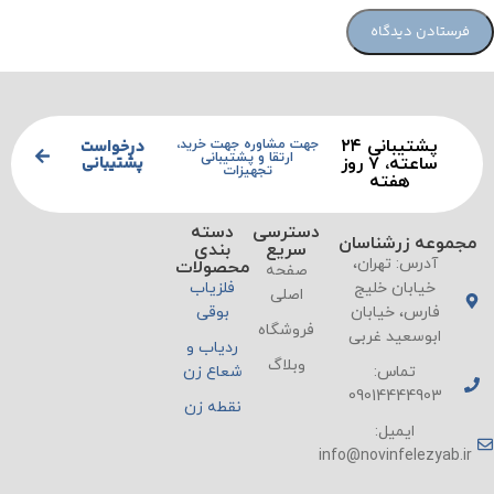
پشتیبانی ۲۴
درخواست
جهت مشاوره جهت خرید،
ارتقا و پشتیبانی
پشتیبانی
ساعته، ۷ روز
تجهیزات
هفته
دسترسی
دسته
مجموعه زرشناسان
سریع
بندی
آدرس: تهران،
محصولات
صفحه
خیابان خلیج
فلزیاب
اصلی
فارس، خیابان
بوقی
فروشگاه
ابوسعید غربی
ردیاب و
وبلاگ
تماس:
شعاع زن
09014444903
نقطه زن
ایمیل:
info@novinfelezyab.ir