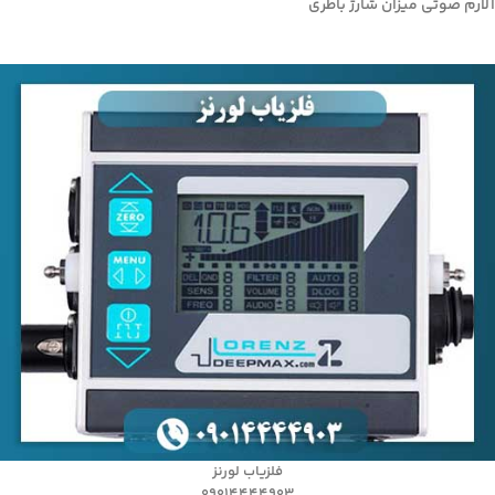
آلارم صوتی میزان شارژ باطری
فلزیاب لورنز
09014444903