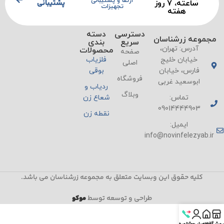
ارتقا و پشتیبانی
پشتیبانی
ساعته، ۷ روز
تجهیزات
هفته
دسترسی
دسته
مجموعه زرشناسان
سریع
بندی
آدرس: تهران،
محصولات
صفحه
خیابان خلیج
فلزیاب
اصلی
فارس، خیابان
بوقی
فروشگاه
ابوسعید غربی
ردیاب و
وبلاگ
تماس:
شعاع زن
09014444903
نقطه زن
ایمیل:
info@novinfelezyab.ir
کلیه حقوق این وبسایت متعلق به مجموعه زرشناسان می باشد.
طراحی و توسعه توسط
موکو