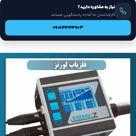
نیاز به مشاوره دارید؟
کارشناسان ما آماده پاسخگویی هستند
09014444903