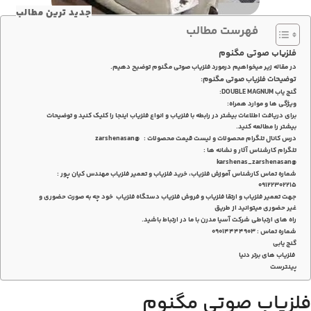
جدید ترین مطالب
فهرست مطالب
فلزیاب صوتی مگنوم
در مقاله زیر میخواهیم درمورد فلزیاب صوتی مگنوم توضیح دهیم.
توضیحات فلزیاب صوتی مگنوم:
گنج یاب DOUBLE MAGNUM:
ویژگی ها و موارد همراه:
برای دریافت اطلاعات بیشتر در رابطه با فلزیاب و انواع فلزیاب اینجا را کلیک کنید و توضیحات
بیشتر را مطالعه کنید.
درس کانال تلگرام محصولات و لیست قیمت محصولات : @zarshenasan
تلگرام کارشناس آثار و نشانه ها :
@karshenas_zarshenasan
شماره تماس کارشناس آموزش فلزیاب، خرید فلزیاب و تعمیر فلزیاب مهندس کیان پور :
۰۹۱۲۲۳۰۲۲۱۵
جهت تعمیر فلزیاب و ارتقا فلزیاب و فروش فلزیاب دستگاه فلزیاب خود چه به صورت حضوری و
غیر حضوری میتوانید از طریق
راه های ارتباطی شرکت آسیا مدرن با ما در ارتباط باشید.
شماره تماس : 09014444903
گنج یابی
فلزیاب های برتر دنیا
پینترست
فلزیاب صوتی مگنوم