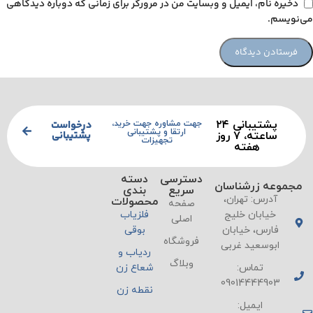
ذخیره نام، ایمیل و وبسایت من در مرورگر برای زمانی که دوباره دیدگاهی
می‌نویسم.
پشتیبانی ۲۴
درخواست
جهت مشاوره جهت خرید،
ارتقا و پشتیبانی
پشتیبانی
ساعته، ۷ روز
تجهیزات
هفته
دسترسی
دسته
مجموعه زرشناسان
سریع
بندی
آدرس: تهران،
محصولات
صفحه
خیابان خلیج
فلزیاب
اصلی
فارس، خیابان
بوقی
فروشگاه
ابوسعید غربی
ردیاب و
وبلاگ
تماس:
شعاع زن
09014444903
نقطه زن
ایمیل: