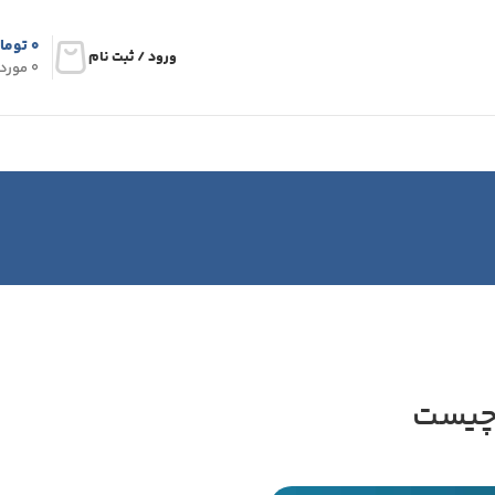
۰
توما
ورود / ثبت نام
0
مورد
 چیست