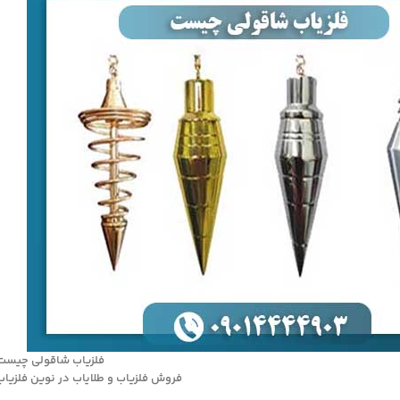
فلزیاب شاقولی چیست
فروش فلزیاب و طلایاب در نوین فلزیاب 9014444903