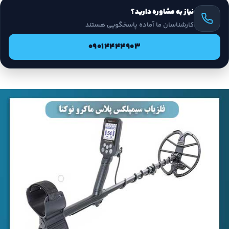
نیاز به مشاوره دارید؟
کارشناسان ما آماده پاسخگویی هستند
09014444903