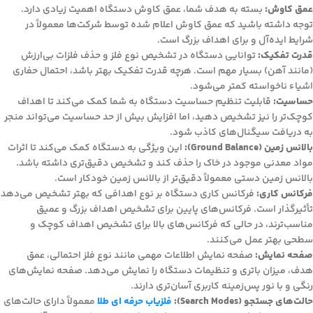
عمق کاوش:
بسته به هدف شما، عمق کاوش دستگاه اهمیت زیادی دارد.
توجه داشته باشید که عمق کاوش اعلام شده توسط شرکت‌ها معمولاً در
شرایط ایده‌آل و برای اهداف بزرگ است.
قدرت تفکیک:
توانایی دستگاه در تشخیص نوع فلز و حذف فلزات بی‌ارزش
(مانند آهن) بسیار مهم است. هرچه قدرت تفکیک بهتر باشد، احتمال حفاری
اشیاء ناخواسته کمتر می‌شود.
حساسیت:
قابلیت تنظیم حساسیت دستگاه به شما کمک می‌کند تا اهداف
کوچک‌تر را نیز تشخیص دهید، اما افزایش بیش از حد حساسیت می‌تواند منجر
به دریافت سیگنال‌های کاذب شود.
بالانس زمین (Ground Balance):
این ویژگی به دستگاه کمک می‌کند تا اثرات
مواد معدنی موجود در خاک را حذف کند و تشخیص دقیق‌تری داشته باشد.
بالانس زمین دستی معمولاً دقیق‌تر از بالانس زمین خودکار است.
فرکانس کاری:
فرکانس کاری دستگاه بر نوع اهدافی که بهتر تشخیص می‌دهد
تأثیرگذار است. فرکانس‌های پایین برای تشخیص اهداف بزرگ و عمیق
مناسب‌ترند، در حالی که فرکانس‌های بالا برای تشخیص اهداف کوچک و
سطحی بهتر عمل می‌کنند.
صفحه نمایش:
صفحه نمایش اطلاعات مهمی مانند نوع فلز احتمالی، عمق
هدف، میزان باتری و تنظیمات دستگاه را نمایش می‌دهد. صفحه نمایش‌های
رنگی و با نور پس‌زمینه کاربری آسان‌تری دارند.
حالت‌های جستجو (Search Modes):
فلزیاب حرفه ای طلا
معمولاً دارای حالت‌های