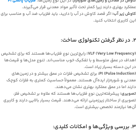
کاوش در معادن و زمین‌های شوره‌زار:
در این نوع زمین‌ها،
فلزیاب پالسی PI
عملکرد بهتری دارند زیرا کمتر تحت تأثیر مواد معدنی قرار می‌گیرند.
کاوش زیر آب:
اگر قصد کاوش در آب را دارید، باید فلزیاب ضد آب و مناسب برای
این کاربری انتخاب کنید.
2. در نظر گرفتن تکنولوژی ساخت:
VLF (Very Low Frequency):
رایج‌ترین نوع فلزیاب‌ها هستند که برای تشخیص
اهداف در عمق متوسط و با تفکیک خوب مناسب‌اند. تنوع مدل‌ها و قیمت‌ها
در این دسته بسیار زیاد است.
PI (Pulse Induction):
برای تشخیص فلزات در عمق بیشتر و در زمین‌های
معدنی و شوره‌زار ایده‌آل هستند. معمولاً حساسیت کمتری به فلزات کوچک
دارند اما در عمق عملکرد بهتری نشان می‌دهند.
تصویری:
پیشرفته‌ترین نوع فلزیاب‌ها هستند که علاوه بر تشخیص فلز،
تصویری از ساختار زیرزمینی ارائه می‌دهند. قیمت بسیار بالایی دارند و کاربری
آن‌ها نیازمند تخصص بیشتری است.
3. بررسی ویژگی‌ها و امکانات کلیدی: