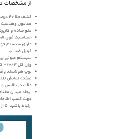
از مشخصات دستگاه جی پی ز
کشف طلا 40 درصد عمیق تر از دستگاه های دیگر
هدفون وهدست بی سی
منو ساده و کاربر
حساسیت فوق العاد
دارای سیستم جهت
کویل ضد آب
سیستم صوتی بی
وزن کل 320/3 کیلو گرم
لوپ هوشمند وقو
صفحه نمایش LCD رنگی با وضوح بالا
دقت در بالانس و 
ایجاد میدان مغنا
جهت کسب اطلاعات 
ارتباط باشید، تا 