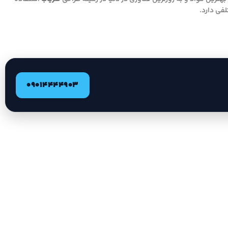
فی دارد.
09014444903