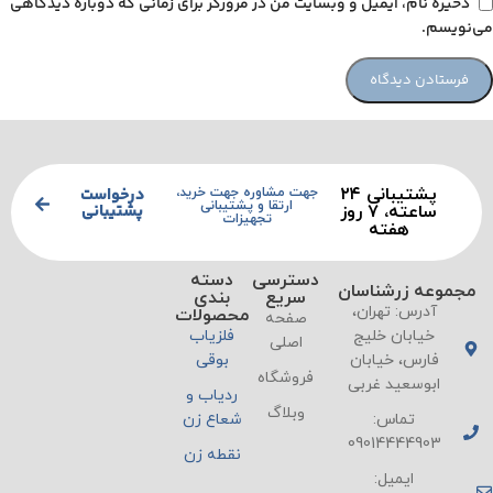
ذخیره نام، ایمیل و وبسایت من در مرورگر برای زمانی که دوباره دیدگاهی
می‌نویسم.
پشتیبانی ۲۴
درخواست
جهت مشاوره جهت خرید،
ارتقا و پشتیبانی
پشتیبانی
ساعته، ۷ روز
تجهیزات
هفته
دسترسی
دسته
مجموعه زرشناسان
سریع
بندی
آدرس: تهران،
محصولات
صفحه
خیابان خلیج
فلزیاب
اصلی
فارس، خیابان
بوقی
فروشگاه
ابوسعید غربی
ردیاب و
وبلاگ
تماس:
شعاع زن
09014444903
نقطه زن
ایمیل: