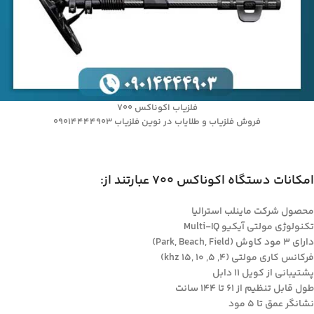
فلزیاب اکوناکس 700
فروش فلزیاب و طلایاب در نوین فلزیاب 09014444903
امکانات دستگاه اکوناکس 700 عبارتند از:
محصول شرکت ماینلب استرالیا
تکنولوژی مولتی آیکیو Multi-IQ
دارای 3 مود کاوش (Park, Beach, Field)
فرکانس کاری مولتی (4, 5, 10 ,15 khz)
پشتیبانی از کویل 11 دابل
طول قابل تنظیم از 61 تا 144 سانت
نشانگر عمق تا 5 مود