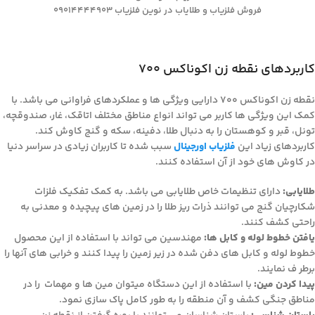
فروش فلزیاب و طلایاب در نوین فلزیاب 09014444903
کاربردهای نقطه زن اکوناکس 700
نقطه زن اکوناکس 700 دارایی ویژگی ها و عملکردهای فراوانی می باشد. با
کمک این ویژگی ها کاربر می تواند انواع مناطق مختلف اتاقک، غار، صندوقچه،
تونل، قبر و کوهستان را به دنبال طلا، دفینه، سکه و گنج کاوش کند.
کاربردهای زیاد این
فلزیاب اورجینال
سبب شده تا کاربران زیادی در سراسر دنیا
در کاوش های خود از آن استفاده کنند.
طلایابی:
دارای تنظیمات خاص طلایابی می باشد. به کمک تفکیک فلزات
شکارچیان گنج می توانند ذرات ریز طلا را در زمین های پیچیده و معدنی به
راحتی کشف کنند.
یافتن خطوط لوله و کابل ها:
مهندسین می تواند با استفاده از این محصول
خطوط لوله و کابل های دفن شده در زیر زمین را پیدا کنند و خرابی های آنها را
برطر ف نمایند.
پیدا کردن مین:
با استفاده از این دستگاه میتوان مین ها و مهمات را در
مناطق جنگی کشف و آن منطقه را به طور کامل پاک سازی نمود.