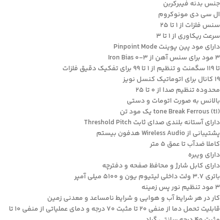
جنس بدنه فیبرکربن
ال سی دی مونوکروم
سنس فلزات از 1 تا 25
سرعت ریکاوری از 1 تا 3
دارای مود پین پوینت Pinpoint Mode
3 مود برای سنس آهن از Iron Bias 0-3
تا 119 سگمنت و تنظیم از 1 تا 99 برای تفکیک دقیق فلزات
19 کانال برای اتوماتیک کنسل نویز
محدوده تنظیم صدا از 0 تا 25
بالانس به صورت اتومات و دستی
tone Break Ferrous (t1) یک مود تن
دارای آستانه بلندی صدای ثابت Threshold Pitch
پشتیبانی از Wireless Audio هدفون بیستم
کاملا ضدآب تا عمق‌ 5 متر
دارای ویبره
دارای کابل شارژ و محافظ صفحه و دفترچه
باتری 3.7 ولت داخلی لیتیوم یون و 5100 میلی آمپر
3 مود تنظیم نور پس زمینه
کار در هر شرایط آب و هوایی و شرایط نامساعد و معدنی زمین
قابلیت تحمل دما از منفی 20 تا مثبت 70 درجه و دمای عملیاتی از منفی 10 تا
مثبت 40 درجه سانتی گراد