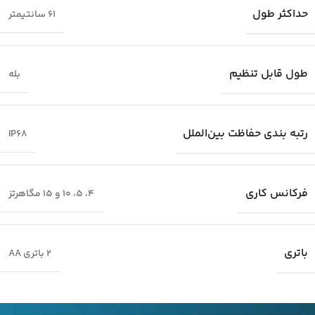
حداکثر طول
61 سانتیمتر
طول قابل تنظیم
بله
رتبه بندی حفاظت بین‌الملل
IP68
فرکانس کاری
4، 5، 10 و 15 مگاهرتز
باتری
2 باتری AA