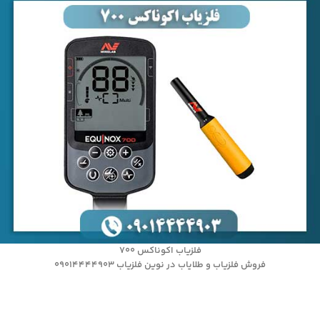
فلزیاب اکوناکس 700
فروش فلزیاب و طلایاب در نوین فلزیاب 09014444903