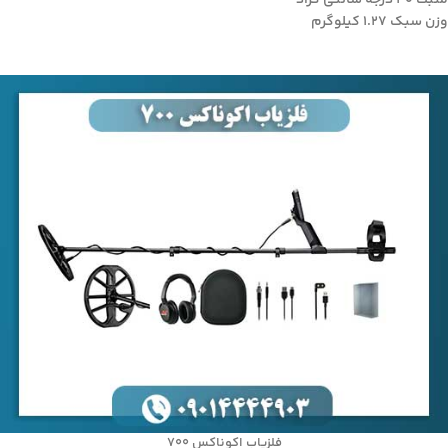
وزن سبک 1.27 کیلوگرم
فلزیاب اکوناکس 700