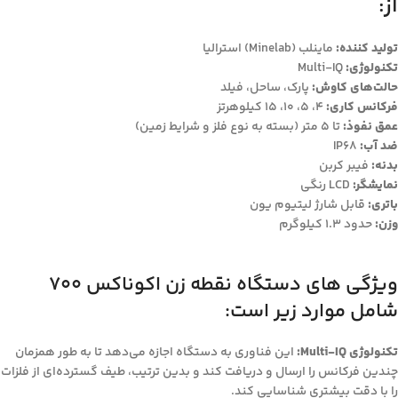
از:
تولید کننده:
ماینلب (Minelab) استرالیا
تکنولوژی:
Multi-IQ
حالت‌های کاوش:
پارک، ساحل، فیلد
فرکانس کاری:
4، 5، 10، 15 کیلوهرتز
عمق نفوذ:
تا 5 متر (بسته به نوع فلز و شرایط زمین)
ضد آب:
IP68
بدنه:
فیبر کربن
نمایشگر:
LCD رنگی
باتری:
قابل شارژ لیتیوم یون
وزن:
حدود 1.3 کیلوگرم
ویژگی های دستگاه نقطه زن اکوناکس 700
شامل موارد زیر است:
تکنولوژی Multi-IQ:
این فناوری به دستگاه اجازه می‌دهد تا به طور همزمان
چندین فرکانس را ارسال و دریافت کند و بدین ترتیب، طیف گسترده‌ای از فلزات
را با دقت بیشتری شناسایی کند.