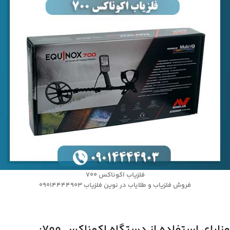
فلزیاب اکوناکس 700
فروش فلزیاب و طلایاب در نوین فلزیاب 09014444903
مزایای استفاده از دستگاه اکوناکس 700: