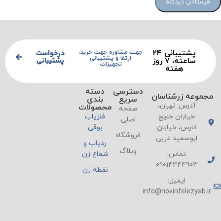
پشتیبانی ۲۴
درخواست
جهت مشاوره جهت خرید،
ارتقا و پشتیبانی
پشتیبانی
ساعته، ۷ روز
تجهیزات
هفته
دسترسی
دسته
مجموعه زرشناسان
سریع
بندی
آدرس: تهران،
محصولات
صفحه
خیابان خلیج
فلزیاب
اصلی
فارس، خیابان
بوقی
فروشگاه
ابوسعید غربی
ردیاب و
وبلاگ
تماس:
شعاع زن
09014444903
نقطه زن
ایمیل:
info@novinfelezyab.ir