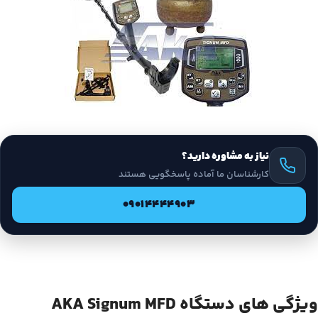
نیاز به مشاوره دارید؟
کارشناسان ما آماده پاسخگویی هستند
09014444903
ویژگی های دستگاه AKA Signum MFD