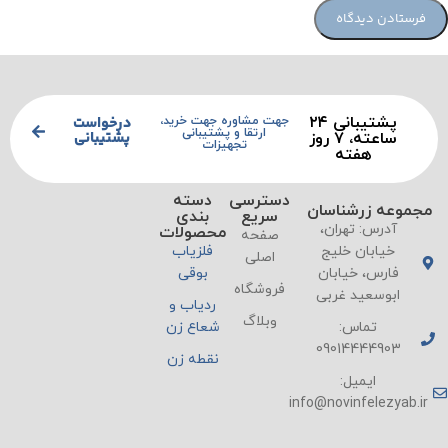
پشتیبانی ۲۴
درخواست
جهت مشاوره جهت خرید،
ارتقا و پشتیبانی
پشتیبانی
ساعته، ۷ روز
تجهیزات
هفته
دسترسی
دسته
مجموعه زرشناسان
سریع
بندی
آدرس: تهران،
محصولات
صفحه
خیابان خلیج
فلزیاب
اصلی
فارس، خیابان
بوقی
فروشگاه
ابوسعید غربی
ردیاب و
وبلاگ
تماس:
شعاع زن
09014444903
نقطه زن
ایمیل:
info@novinfelezyab.ir