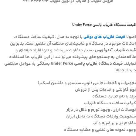
فروش فلزیاب و طلایاب در نوین فلزیاب 09014444903
قیمت دستگاه فلزیاب پالسی Under Force
اصولا
قیمت فلزیاب های بوقی
با توجه به مدل، کیفیت ساخت دستگاه،
امکانات موجود در دستگاه و قابلیت‌های مختلف آن متغیر است. بنابراین
قیمت فلزیاب آندرفورس
بسیار متفاوت می‌باشد و تنها افراد حرفه‌ای و
علاقه‌مندان به جستجوهای پیشرفته می‌توانند از این فلزیاب ها استفاده
نمایند.
قیمت دستگاه فلزیاب پالسی Under Force
بستگی به عوامل مختلفی
دارد از جمله:
تجهیزات و قطعات جانبی (لوپ، سنسور و داشتن اسکنر)
نوع گارانتی و خدمات پس از فروش
برند یا نام تجاری دستگاه
کیفیت ساخت دستگاه فلزیاب
نوسانات ارزی، وجود تورم و دلال در بازار
ممنوعیت واردات دستگاه به داخل ایران
مقاوم در برابر ضربه و آب
وجود نمونه های تقلبی و مشابه دستگاه