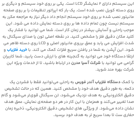
این سیستم دارای ۲ نمایشگر LCD است. یکی بر روی خود سیستم و دیگری بر
روی دسته کویل نصب شده است. یک بار که اپراتور تنظیمات را بر روی صفحه
مانیتور نصب شده بر روی خود سیستم انجام داد دیگر نیاز به مراجعه مکرر به
سیستم نیست چون تمام داده ها بر روی دسته نمایش داده می شود. این
موجب راحتی و آسایش بیشتر در زمان کار است. شما می توانید با فشار یک
کلید مکان دقیق فلز را مشخص کنید. در نقطه اصلی تون یا صدای سیگنال به
شدت افزایش می یابد و عمق برروی مانیتور اصلی و LCD روی دسته ظاهر می
شود. این آپشن به شما در یافتن سریع فلزات کمک می کند. با
خرید فلزیاب
و
ارتقا دستگاه خود می توانید به گنجینه های با ارزش دست یابید، شما کاربران
گرامی می توانید با
شرکت آسیا مدرن
در ارتباط باشید، تا از خدمات ویژه این
شرکت بهره مند شوید.
با کمک
دستگاه فلزیاب آندر فورس
به راحتی می‌توانید فقط با فشردن یک
دکمه، به طور دقیق هدف خود را مشخص کنید. همین‌ که در حالت تشخیص
دقیق الکترونیکی به هدف نزدیک می‌شود، تن سیگنال قوی‌تر می‌شود و گام
صدا تغییر می‌کند و همزمان با این کار در هر دو صفحه‌ی نمایش، عمق هدف
نشان داده می‌شود. از ویژگی های تشخیص دقیق الکترونیکی، ذخیره زمان
حفاری ست تا بعدا سریع تر به هدف خود برسید.