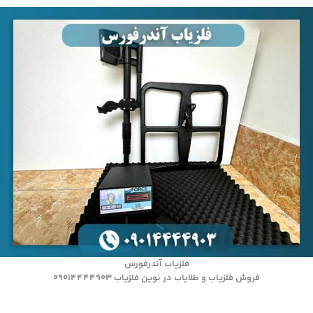
فلزیاب آندرفورس
فروش فلزیاب و طلایاب در نوین فلزیاب 09014444903