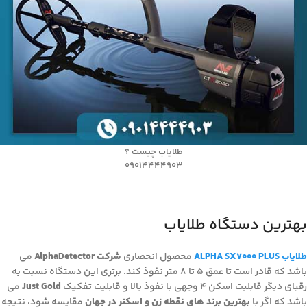
طلایاب چیست ؟
09014444903
بهترین دستگاه طلایاب
طلایاب ALPHA SX7000 PLUS
محصول انحصاری
شرکت AlphaDetector
می
باشد که قادر است تا عمق ۵ تا ۸ متر نفوذ کند. برتری این دستگاه نسبت به
رقبای دیگر قابلیت اسکن ۴ وجهی با نفوذ بالا و قابلیت تفکیک
Just Gold
می
باشد که اگر با
بهترین برند های نقطه زن و اسکنر در جهان
مقایسه شود، نتیجه