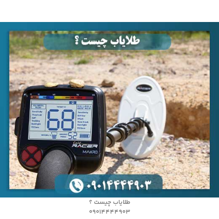
طلایاب چیست ؟
09014444903