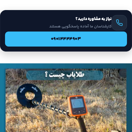
نیاز به مشاوره دارید؟
کارشناسان ما آماده پاسخگویی هستند
09014444903