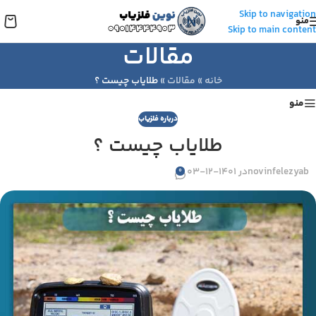
Skip to navigation
منو
Skip to main content
مقالات
خانه
»
مقالات
»
طلایاب چیست ؟
منو
درباره فلزیاب
طلایاب چیست ؟
novinfelezyab
در 1401-12-03
0