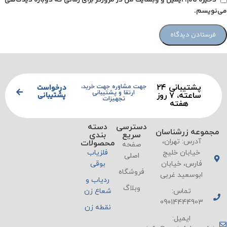
می‌نویسم.
پشتیبانی ۲۴
درخواست
جهت مشاوره جهت خرید،
ارتقا و پشتیبانی
پشتیبانی
ساعته، ۷ روز
تجهیزات
هفته
دسترسی
دسته
مجموعه زرشناسان
سریع
بندی
آدرس: تهران،
محصولات
صفحه
خیابان خلیج
فلزیاب
اصلی
فارس، خیابان
بوقی
فروشگاه
ابوسعید غربی
ردیاب و
وبلاگ
تماس:
شعاع زن
09014444903
نقطه زن
ایمیل: