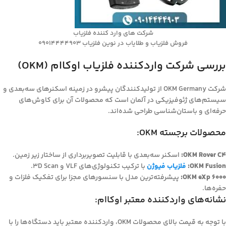
شرکت های وارد کننده فلزیاب
فروش فلزیاب و طلایاب در نوین فلزیاب 09014444903
بررسی شرکت واردکننده فلزیاب اوکاام (OKM)
شرکت OKM Germany از تولیدکنندگان پیشرو در زمینه اسکنرهای سه‌بعدی و
سیستم‌های ژئوفیزیکی در آلمان است که محصولات آن برای کاوش‌های
حرفه‌ای و باستان‌شناسی طراحی شده‌اند.
محصولات برجسته OKM:
OKM Rover C4:
اسکنر سه‌بعدی با قابلیت تصویربرداری از ساختار زیر زمین.
OKM Fusion:
فلزیاب فیوژن
با ترکیب تکنولوژی‌های VLF و 3D Scan.
OKM eXp 6000:
پیشرفته‌ترین مدل با سنسورهای مجزا برای تفکیک فلزات و
حفره‌ها.
نشانه‌های واردکننده معتبر اوکاام:
با توجه به قیمت بالای محصولات OKM، واردکننده معتبر باید دستگاه‌ها را با