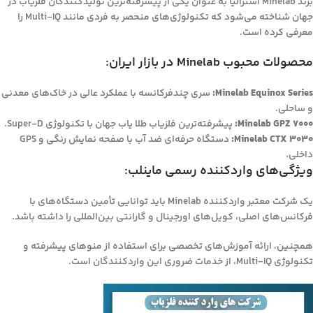
برند Minelab استرالیا به عنوان یکی از پیشرفته‌ترین تولیدکنندگان فلزیاب در
جهان شناخته می‌شود که تکنولوژی‌های منحصر به فردی مانند Multi-IQ را
معرفی کرده است.
محصولات محبوب Minelab در بازار ایران:
Minelab Equinox Series:
سری چندفرکانسه با عملکرد عالی در خاک‌های معدنی
و ساحلی.
Minelab GPZ 7000:
پیشرفته‌ترین فلزیاب طلا یاب جهان با تکنولوژی Super-D.
Minelab CTX 3030:
دستگاه حرفه‌ای ضد آب با صفحه نمایش رنگی و GPS
داخلی.
ویژگی‌های واردکننده رسمی ماینلب:
یک شرکت معتبر واردکننده Minelab باید توانایی تأمین دستگاه‌های با
فرکانس‌های اصلی، کویل‌های اورجینال و گارانتی بین‌المللی را داشته باشد.
همچنین، ارائه آموزش‌های تخصصی برای استفاده از منوهای پیشرفته و
تکنولوژی Multi-IQ، از خدمات ضروری این واردکنندگان است.