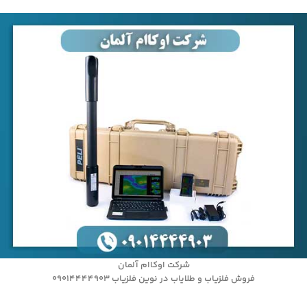
شرکت اوکاام آلمان
فروش فلزیاب و طلایاب در نوین فلزیاب 09014444903