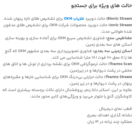
حالت های ویژه برای جستجو
Bionic Stream:
حالت دوربرد
فلزیاب OKM
برای تشخیص طلای تازه پنهان شده.
Ionic Stream:
حالت دوربرد محصولات شرکت OKM برای تشخیص طلای مدفون
شده طولانی مدت.
مغناطیس سنج:
فناوری تشخیص سریع OKM برای آماده سازی و بهینه سازی
اسکن های سه بعدی زمین.
اسکن زمینی سه بعدی:
فناوری تصویربرداری سه بعدی مشهور OKM که گنج
ها را تا عمق 60 فوت (18 متر) شناسایی می کند.
Thermo Scan:
حالت ترموگرافی OKM برای نقشه برداری از تونل ها و اتاق های
مخفی در پشت دیوارها و در زیرزمین.
Thermo Stream:
حالت حرارتی بی‌درنگ OKM برای شناسایی غارها و مقبره‌های
پنهان در پشت دیوارها و در زیر زمین.
علاوه بر این، اسکنر دلتا رنجر پروفشنال دارای نکات برجسته بیشتری است که
کاوشگران گنج را جلوتر می‌برد و ویژگی‌های کاربر محور مانند:
قطب نمای دیجیتال
نشانه گذاری اهداف بصری
عملکرد چند زبانه در 14 زبان