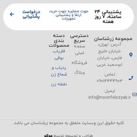
پشتیبانی ۲۴
درخواست
جهت مشاوره جهت خرید،
ارتقا و پشتیبانی
پشتیبانی
ساعته، ۷ روز
تجهیزات
هفته
دسترسی
دسته
مجموعه زرشناسان
سریع
بندی
آدرس: تهران،
محصولات
صفحه
خیابان خلیج
فلزیاب
اصلی
فارس، خیابان
بوقی
فروشگاه
ابوسعید غربی
ردیاب و
وبلاگ
تماس:
شعاع زن
09014444903
نقطه زن
ایمیل:
info@novinfelezyab.ir
کلیه حقوق این وبسایت متعلق به مجموعه زرشناسان می باشد.
طراحی و توسعه توسط
موکو